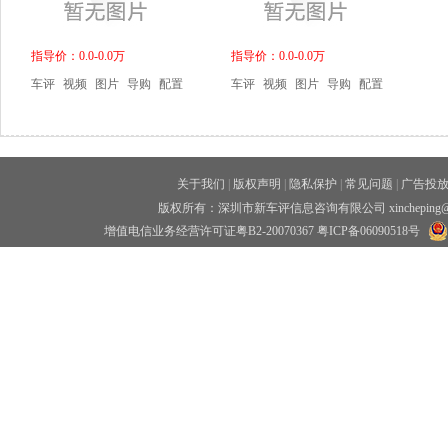
指导价：0.0-0.0万
指导价：0.0-0.0万
车评
视频
图片
导购
配置
车评
视频
图片
导购
配置
关于我们
|
版权声明
|
隐私保护
|
常见问题
|
广告投
版权所有：深圳市新车评信息咨询有限公司 xincheping
增值电信业务经营许可证粤B2-20070367
粤ICP备06090518号