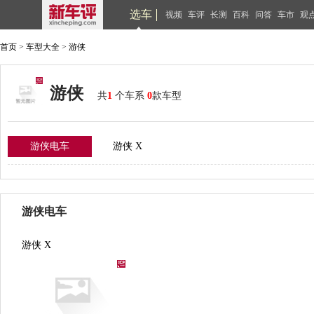
选车
视频
车评
长测
百科
问答
车市
观
首页
>
车型大全
>
游侠
游侠
共
1
个车系
0
款车型
游侠电车
游侠 X
游侠电车
游侠 X