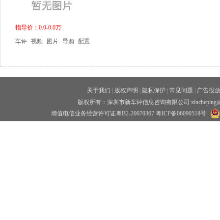
指导价：0.0-0.0万
车评
视频
图片
导购
配置
关于我们
|
版权声明
|
隐私保护
|
常见问题
|
广告投
版权所有：深圳市新车评信息咨询有限公司 xincheping
增值电信业务经营许可证粤B2-20070367
粤ICP备06090518号