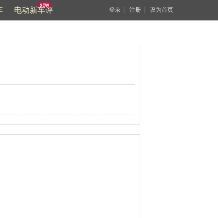
车
电动新车评
｜
｜
登录
注册
设为首页