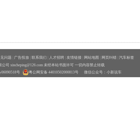
常见问题
|
广告投放
|
联系我们
|
人才招聘
|
友情链接
|
网站地图
|
网页纠错
|
汽车标签
xincheping@126.com 未经本站书面许可 一切内容禁止转载
06090518号
粤公网安备 44010502000813号
微信公众号：小新说车