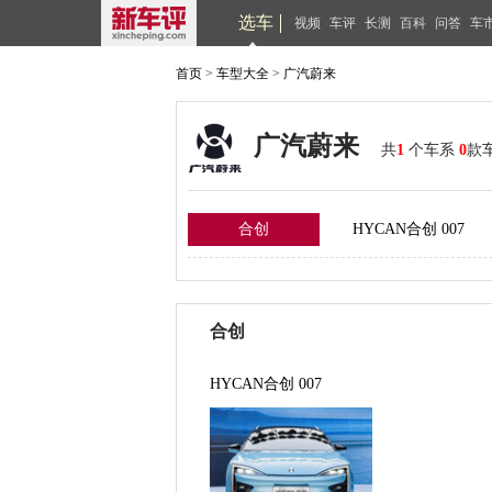
选车
视频
车评
长测
百科
问答
车
首页
>
车型大全
>
广汽蔚来
广汽蔚来
共
1
个车系
0
款
合创
HYCAN合创 007
合创
HYCAN合创 007