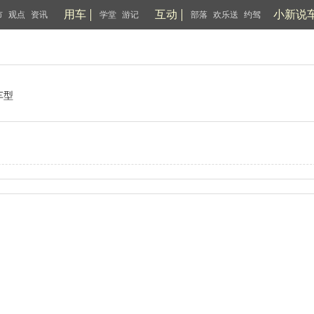
用车
互动
小新说
市
观点
资讯
学堂
游记
部落
欢乐送
约驾
车型