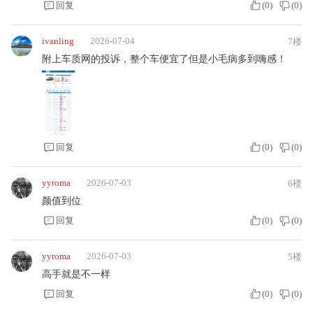
回复
(
0
)
(
0
)
ivanling
2026-07-04
7楼
附上车质网的投诉，整个车便宜了但是小毛病多到嗨感！
回复
(
0
)
(
0
)
yyroma
2026-07-03
6楼
颜值到位
回复
(
0
)
(
0
)
yyroma
2026-07-03
5楼
高手就是不一样
回复
(
0
)
(
0
)