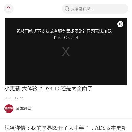
This
is
a
关
modal
视频因格式不支持或者服务器或网络的问题无法加载。
window.
闭
Error Code : 4
弹
窗
小更新 大体验 ADS4.1.5还是太全面了
2026-06-22
新车评网
视频详情：我的享界S9开了大半年了，ADS版本更新