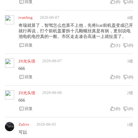
回复
(
0
)
(
0
)
ivanling
2026-06-07
4楼
奇瑞就算了，智驾怎么也算不上他，先将Icar前机盖变成已开
就行再说，打个前机盖要拆十几颗螺丝真是有病，更别说电
池电机电控真的一般。市区走走凑合高速一上就扯蛋了。
回复
(
1
)
(
0
)
2026-06-07
Z0光头强
3楼
666
回复
(
0
)
(
0
)
2026-06-06
Z0光头强
2楼
666
回复
(
0
)
(
0
)
Zalive
2026-06-05
1楼
可以