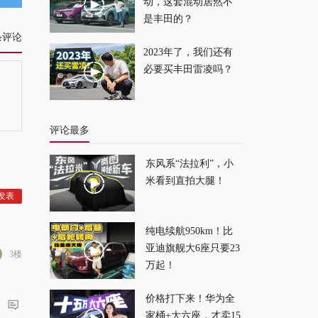
优点
2026-07-24
动，这套混动居然不
是丰田的？
条评论
超大杯空间+闪充!秦
2023年了，我们还有
MAX要做15万级家用
必要买丰田雷凌吗？
车天花板？
2026-07-23
评论最多
东风系“法拉利”，小
米看到直拍大腿！
纯电续航950km！比
亚迪旗舰大6座只要23
3楼
万起！
价格打下来！华为全
家桶+大六座，才卖15