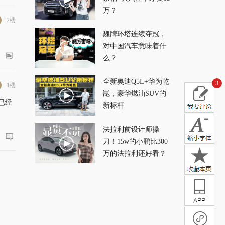
万？
2楼
魏牌环塔连续夺冠，
对中国汽车意味着什
么？
全新奥迪Q5L+华为乾
3
1楼
崑，豪华燃油SUV的
已经
新标杆
法拉利前设计师操
刀！15w的小鹏比300
万的法拉利还好看？