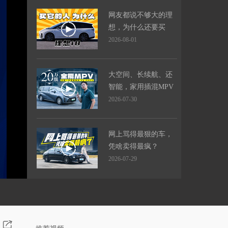
网友都说不够大的理
想，为什么还要买
它？
2026-08-01
大空间、长续航、还
智能，家用插混MPV
标准答案
2026-07-30
网上骂得最狠的车，
凭啥卖得最疯？
2026-07-29
凭什么它是全球最好
的旅行车？
2026-07-29