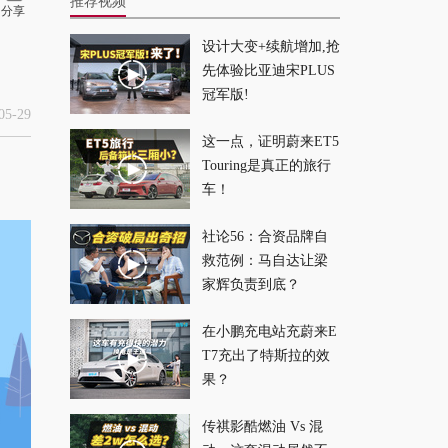
推荐视频
分享
设计大变+续航增加,抢
308匹马力！5秒级加
先体验比亚迪宋PLUS
速！油耗低至4.XL？
冠军版!
蓝牌混动这么猛？
2026-07-29
5-29
这一点，证明蔚来ET5
Touring是真正的旅行
为了摧毁这台国产
车！
车，我们连续弹射100
次
2026-07-28
社论56：合资品牌自
救范例：马自达让梁
最贵的smart！优惠5
家辉负责到底？
万后还能买？
在小鹏充电站充蔚来E
2026-07-27
T7充出了特斯拉的效
果？
这还是红旗？3.9秒的
加速居然不是它最大
传祺影酷燃油 Vs 混