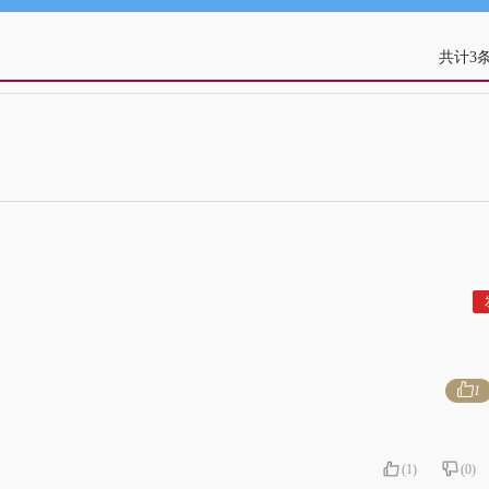
共计3
1
(
1
)
(
0
)