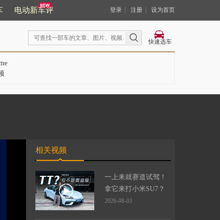
车
电动新车评
｜
｜
登录
注册
设为首页
快速选车
me
频
相关视频
一上来就赛道试驾！
拿它来打小米SU7？
2026-08-03