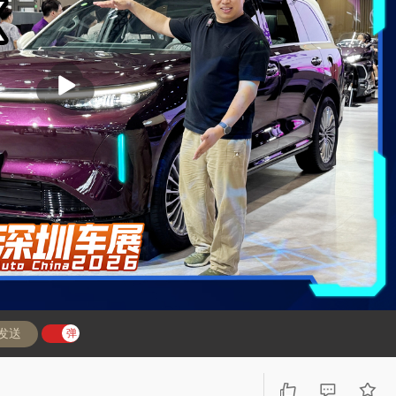
播
放
发送
弹
弹