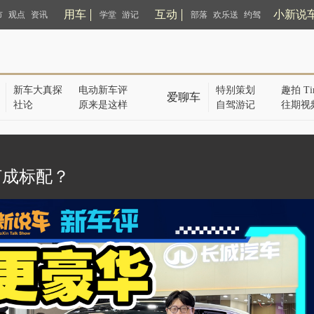
用车
互动
小新说
市
观点
资讯
学堂
游记
部落
欢乐送
约驾
新车大真探
电动新车评
特别策划
趣拍 Ti
爱聊车
社论
原来是这样
自驾游记
往期视
打成标配？