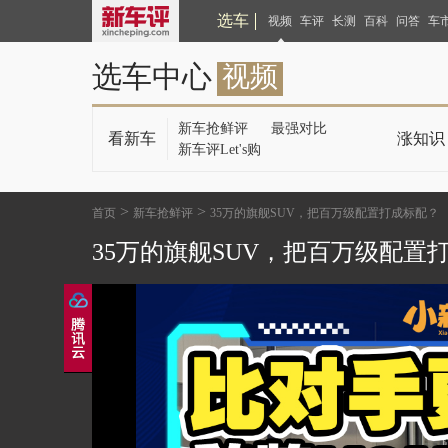
选车
视频
车评
长测
百科
问答
车
选车中心
视频
新车抢鲜评
最强对比
看新车
涨知识
新车评Let's购
>
>
首页
新车抢鲜评
35万的旗舰SUV，把百万级配置打成标配？
35万的旗舰SUV，把百万级配置