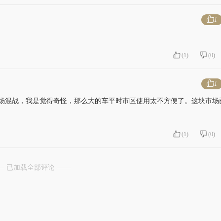
1
(
1
)
(
0
)
1
一场混战，我是觉得奇怪，那么大的车平时市区使用太不方便了。这块市场
(
1
)
(
0
)
— 已加载全部评论 ——