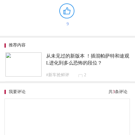
9
推荐内容
从未见过的新版本 ！插混帕萨特和途观
L进化到多么恐怖的段位？
#新车抢鲜评
2
我要评论
共
3
条评论