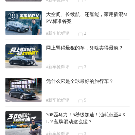
大空间、长续航、还智能，家用插混M
PV标准答案
#新车抢鲜评
2
网上骂得最狠的车，凭啥卖得最疯？
#新车抢鲜评
3
凭什么它是全球最好的旅行车？
#新车抢鲜评
5
308匹马力！5秒级加速！油耗低至4.X
L？蓝牌混动这么猛？
#新车抢鲜评
3