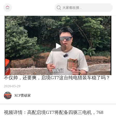
播
放
不仅帅，还要爽，启境GT7这台纯电猎装车稳了吗？
2026-05-29
XCP曹硕家
视频详情：高配启境GT7将配备四驱三电机，768