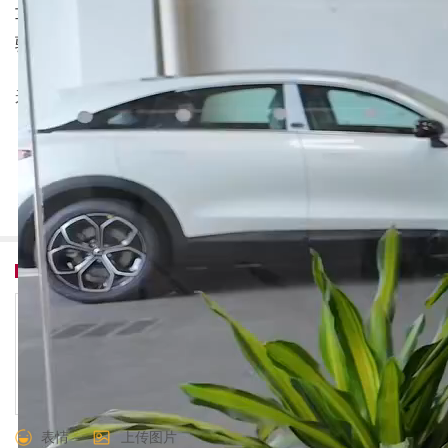
车到店，预售价18.99万起，还有最高1.2万权益。奔
驰设计+1810km超长续
来自：新车评
13
我要评论
共
4
条评论
表情
上传图片