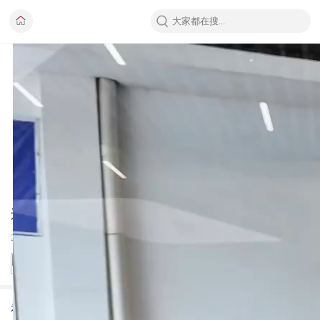
还看34C？smart精灵6都到店了，我直接看36C
2026-05-28
XCP陈嘉慧
视频详情：以前看34C，现在看36C!smart精灵6号展