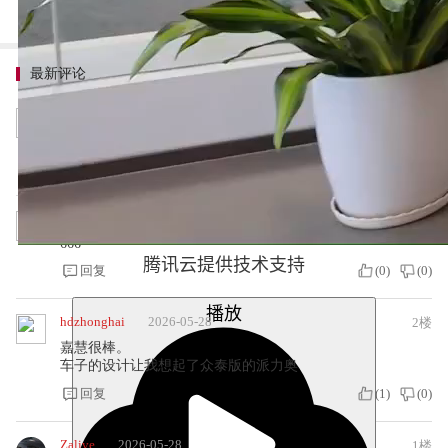
最新评论
2026-06-01
Z0光头强
4楼
666
回复
(
0
)
(
0
)
2026-06-01
Z0光头强
3楼
666
腾讯云提供技术支持
回复
(
0
)
(
0
)
播放
hdzhonghai
2026-05-28
2楼
嘉慧很棒。
车子的设计让我想起了众泰版的派力奥
回复
(
1
)
(
0
)
Zalive
2026-05-28
1楼