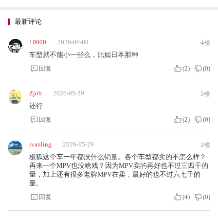
最新评论
10000
2026-06-08
4楼
车型就不能小一些么，比如日本那种
回复
(
2
)
(
0
)
Zjob
2026-05-29
3楼
还行
回复
(
2
)
(
0
)
ivanling
2026-05-29
2楼
极狐这个车一年都没什么销量。各个车型都卖的不怎么样？
再来一个MPV也没啥戏？因为MPV卖的再好也不过三四千的
量，加上还有很多老牌MPV在卖，最好的也不过六七千的
量。
回复
(
4
)
(
0
)