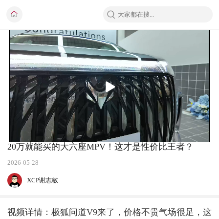
播
放
20万就能买的大六座MPV！这才是性价比王者？
2026-05-28
XCP谢志敏
视频详情：极狐问道V9来了，价格不贵气场很足，这