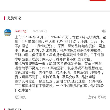
超赞评论
ivanling
2026-05-24
3楼
上市：2026 年 4 月，19.99–26.39 万，增程 / 纯电双动力。销
量：4 月仅 564 辆，中大型 SUV 排 38 名；月销几百台，远
不如理想 L6（月销过万）。原因：星途品牌知名度低、网点
少、售后口碑弱；对比理想，用户信任度和保值率差很多。
品牌力弱，保值率差：星途是奇瑞高端但没爆款，二手保值
率明显低于理想；网点少，维修保养不如理想方便。
车机与智能驾驶一般：8295 芯片但偶发卡顿、菜单层级深、
语音助手不灵光；NOA 高速还行，复杂路况不如理想稳定。
装配细节一般：内饰异味、接缝不均、异响反馈比理想多；
麂皮顶棚不耐脏，座椅通风有 “吸风变吹风” 品控问题。
市场认可度低：销量低迷，后期 OTA 迭代速度、配件供应、
二手车流通都有不确定性。一个月销量几百的车，你和我吹
什么牛逼？
回复
(
5
)
(
0
)
优质长评