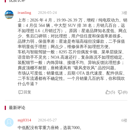
ivanling
2026-05-24
3楼
上市：2026 年 4 月，19.99–26.39 万，增程 / 纯电双动力。销
量：4 月仅 564 辆，中大型 SUV 排 38 名；月销几百台，远
不如理想 L6（月销过万）。原因：星途品牌知名度低、网点
少、售后口碑弱；对比理想，用户信任度和保值率差很多。
品牌力弱，保值率差：星途是奇瑞高端但没爆款，二手保值
率明显低于理想；网点少，维修保养不如理想方便。
车机与智能驾驶一般：8295 芯片但偶发卡顿、菜单层级深、
语音助手不灵光；NOA 高速还行，复杂路况不如理想稳定。
装配细节一般：内饰异味、接缝不均、异响反馈比理想多；
麂皮顶棚不耐脏，座椅通风有 “吸风变吹风” 品控问题。
市场认可度低：销量低迷，后期 OTA 迭代速度、配件供应、
二手车流通都有不确定性。一个月销量几百的车，你和我吹
什么牛逼？
回复
(
5
)
(
0
)
最新评论
mjj0314
2026-05-27
6楼
中低配没有零重力座椅，选装7000。