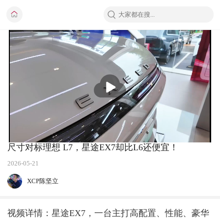
播
放
尺寸对标理想 L7，星途EX7却比L6还便宜！
2026-05-21
XCP陈坚立
视频详情：星途EX7，一台主打高配置、性能、豪华