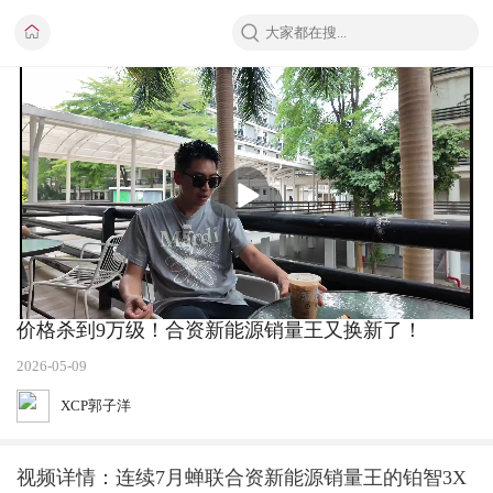
播
放
价格杀到9万级！合资新能源销量王又换新了！
2026-05-09
XCP郭子洋
视频详情：连续7月蝉联合资新能源销量王的铂智3X