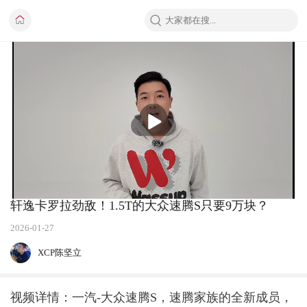
播
放
轩逸卡罗拉劲敌！1.5T的大众速腾S只要9万块？
2026-01-27
XCP陈坚立
视频详情：一汽-大众速腾S，速腾家族的全新成员，