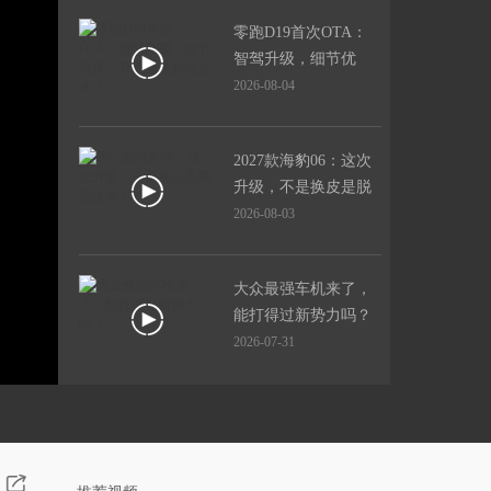
零跑D19首次OTA：
智驾升级，细节优
化，升级竟然如此之
2026-08-04
大？
2027款海豹06：这次
升级，不是换皮是脱
胎换骨！
2026-08-03
大众最强车机来了，
能打得过新势力吗？
2026-07-31
几万块带激光雷达？
零跑A05智驾能力实
测！
2026-07-27