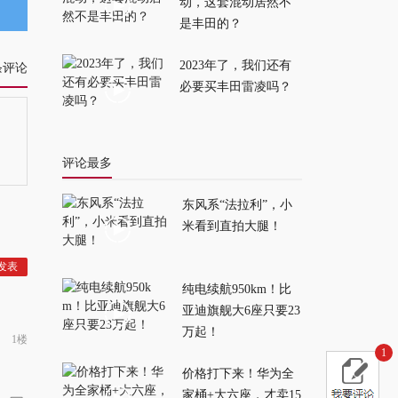
盒子！
2026-07-20
动，这套混动居然不
是丰田的？
轴距加长，动力增
2023年了，我们还有
条评论
强，这才是全新坦克
必要买丰田雷凌吗？
300完全体！
2026-07-19
评论最多
东风系“法拉利”，小
米看到直拍大腿！
纯电续航950km！比
亚迪旗舰大6座只要23
万起！
1楼
1
价格打下来！华为全
家桶+大六座，才卖15