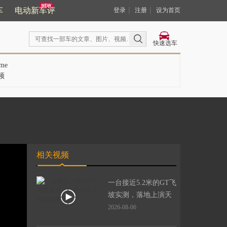
车
电动新车评
｜
｜
登录
注册
设为首页
快速选车
me
频
相关视频
一台接近5.2米的GT飞
坡实测，落地上演天
花板级表现
2026-08-06