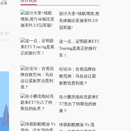
推荐视频
分享
设计大变+续航增加,抢
牛马专属驾驶辅助？
先体验比亚迪宋PLUS
地平线 2.0 史诗级更
冠军版!
新！
2026-07-24
1-27
这一点，证明蔚来ET5
Touring是真正的旅行
空间更大、颜值能
车！
打，这就是年轻人想
买的SUV？
2026-07-21
社论56：合资品牌自
救范例：马自达让梁
最入门的零跑？零跑
家辉负责到底？
A05 能用续航和配置
在小鹏充电站充蔚来E
打趴友商吗？
2026-07-20
T7充出了特斯拉的效
果？
豪华配置看齐揽胜，
它才是最像路虎的方
传祺影酷燃油 Vs 混