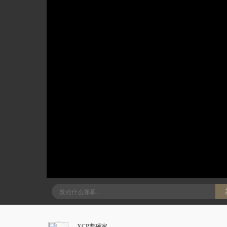
XCP曹硕家