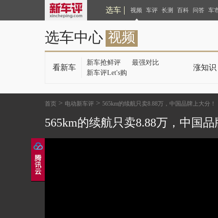
选车
视频
车评
长测
百科
问答
车
选车中心
视频
新车抢鲜评
最强对比
看新车
涨知识
新车评Let's购
>
>
首页
电动新车评
565km的续航只卖8.88万，中国品牌上大分！
565km的续航只卖8.88万，中国