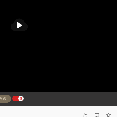
播
放
发送
弹
弹