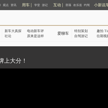
用车
互动
小新说
市
观点
资讯
学堂
游记
部落
欢乐送
约驾
新车大真探
电动新车评
特别策划
趣拍 Ti
爱聊车
社论
原来是这样
自驾游记
往期视
品牌上大分！