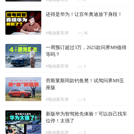
还得是华为！让百年奥迪放下身段！
#电动新车评
36
一周预订超过3万，2025款问界M9值得
等吗？
#电动新车评
3
劳斯莱斯同款钓鱼凳！试驾问界M9五
座版
#电动新车评
6
新版华为智驾抢先体验！可以自己找车
位停！太强了
#电动新车评
3