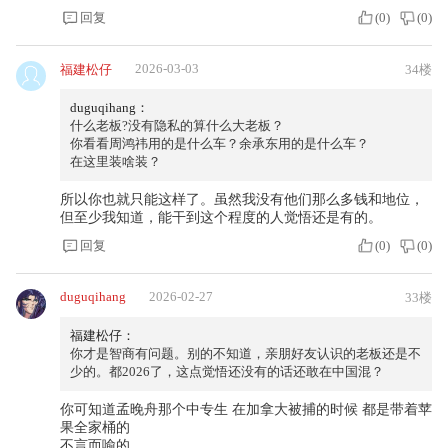
回复
(
0
)
(
0
)
2026-03-03
福建松仔
34楼
duguqihang：
什么老板?没有隐私的算什么大老板？
你看看周鸿祎用的是什么车？余承东用的是什么车？
在这里装啥装？
所以你也就只能这样了。虽然我没有他们那么多钱和地位，
但至少我知道，能干到这个程度的人觉悟还是有的。
回复
(
0
)
(
0
)
duguqihang
2026-02-27
33楼
福建松仔：
你才是智商有问题。别的不知道，亲朋好友认识的老板还是不
少的。都2026了，这点觉悟还没有的话还敢在中国混？
你可知道孟晚舟那个中专生 在加拿大被捕的时候 都是带着苹
果全家桶的
不言而喻的