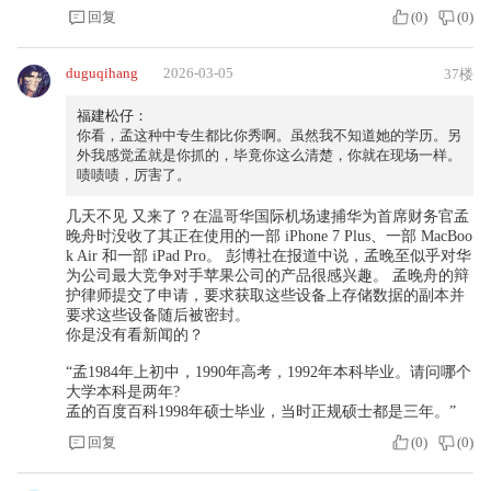
回复
(
0
)
(
0
)
duguqihang
2026-03-05
37楼
福建松仔：
你看，孟这种中专生都比你秀啊。虽然我不知道她的学历。另
外我感觉孟就是你抓的，毕竟你这么清楚，你就在现场一样。
啧啧啧，厉害了。
几天不见 又来了？在温哥华国际机场逮捕华为首席财务官孟
晚舟时没收了其正在使用的一部 iPhone 7 Plus、一部 MacBoo
k Air 和一部 iPad Pro。 彭博社在报道中说，孟晚至似乎对华
为公司最大竞争对手苹果公司的产品很感兴趣。 孟晚舟的辩
护律师提交了申请，要求获取这些设备上存储数据的副本并
要求这些设备随后被密封。
你是没有看新闻的？
“孟1984年上初中，1990年高考，1992年本科毕业。请问哪个
大学本科是两年?
孟的百度百科1998年硕士毕业，当时正规硕士都是三年。”
回复
(
0
)
(
0
)