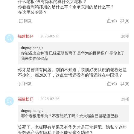
什么老板?没有隐私的算什么大老板？
你看看周鸿祎用的是什么车？余承东用的是什么车？
在这里装啥装？
回复
(
0
)
(
0
)
2026-02-26
福建松仔
30楼
duguqihang：
你能说出这种话 已经证明智商了 是华为的目标客户 等你老了
我来卖你保健品
你才是智商有问题。别的不知道，亲朋好友认识的老板还是
不少的。都2026了，这点觉悟还没有的话还敢在中国混？
回复
(
0
)
(
0
)
2026-02-26
福建松仔
29楼
duguqihang：
哪个老板用华为？不要隐私了吗？余大嘴自己都是迈巴赫
笑死了。老板即有苹果又有华为才是正常标配。隐私？这年
头数码产品有隐私？能不能别这么幼稚？