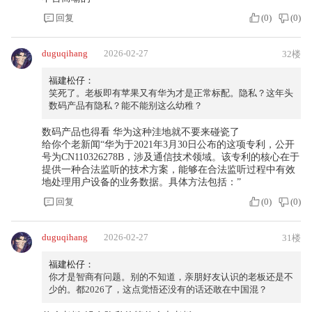
回复
(
0
)
(
0
)
duguqihang
2026-02-27
32楼
福建松仔：
笑死了。老板即有苹果又有华为才是正常标配。隐私？这年头
数码产品有隐私？能不能别这么幼稚？
数码产品也得看 华为这种洼地就不要来碰瓷了
给你个老新闻“华为于2021年3月30日公布的这项专利，公开
号为CN110326278B，涉及通信技术领域。该专利的核心在于
提供一种合法监听的技术方案，能够在合法监听过程中有效
地处理用户设备的业务数据。具体方法包括：”
回复
(
0
)
(
0
)
duguqihang
2026-02-27
31楼
福建松仔：
你才是智商有问题。别的不知道，亲朋好友认识的老板还是不
少的。都2026了，这点觉悟还没有的话还敢在中国混？