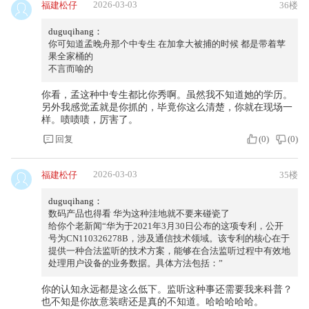
2026-03-03
福建松仔
36楼
duguqihang：
你可知道孟晚舟那个中专生 在加拿大被捕的时候 都是带着苹
果全家桶的
不言而喻的
你看，孟这种中专生都比你秀啊。虽然我不知道她的学历。
另外我感觉孟就是你抓的，毕竟你这么清楚，你就在现场一
样。啧啧啧，厉害了。
回复
(
0
)
(
0
)
2026-03-03
福建松仔
35楼
duguqihang：
数码产品也得看 华为这种洼地就不要来碰瓷了
给你个老新闻“华为于2021年3月30日公布的这项专利，公开
号为CN110326278B，涉及通信技术领域。该专利的核心在于
提供一种合法监听的技术方案，能够在合法监听过程中有效地
处理用户设备的业务数据。具体方法包括：”
你的认知永远都是这么低下。监听这种事还需要我来科普？
也不知是你故意装瞎还是真的不知道。哈哈哈哈哈。