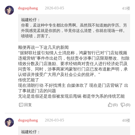
duguqihang
2026-03-05
41楼
福建松仔：
你看，孟这种中专生都比你秀啊。虽然我不知道她的学历。另
外我感觉孟就是你抓的，毕竟你这么清楚，你就在现场一样。
啧啧啧，厉害了。
顺便再说一下这几天的新闻
“据财联社援引知情人士消息称，鸿蒙智行已对“门店短视频
违规营销”事件作出处罚，包括责令涉事门店限期整改、扣除
绩效分数及门店激励、要求经销商对责任人进行经济处罚及
问责等。同时，涉事两家鸿蒙智行门店已发布道歉声明，承
认错误并接受广大用户及社会公众的批评。”
传统艺能了
现在清朗行动 不好找博主 自媒体吹了 现在是门店背锅了 出
了事就是门店的问题
无论是造假还是造假被发现后甩锅 都是华为系的传统艺能
回复
(
0
)
(
0
)
duguqihang
2026-03-05
40楼
福建松仔：