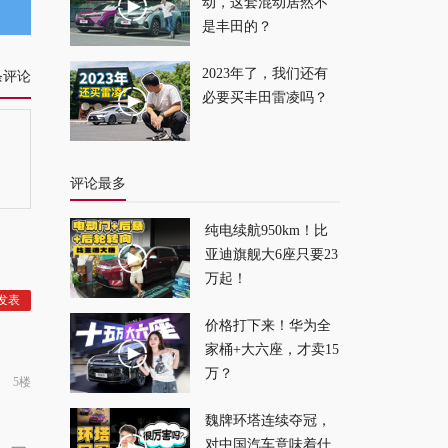
盒子！
2026-07-20
动，这套混动居然不
是丰田的？
轴距加长，动力增
2023年了，我们还有
条评论
强，这才是全新坦克
必要买丰田雷凌吗？
300完全体！
2026-07-19
评论最多
纯电续航950km！比
亚迪旗舰大6座只要23
万起！
价格打下来！华为全
家桶+大六座，才卖15
万？
5楼
魏牌环塔连续夺冠，
对中国汽车意味着什