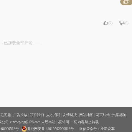
2
(
2
)
(
0
)
— 已加载全部评论 ——
常见问题
|
广告投放
|
联系我们
|
人才招聘
|
友情链接
|
网站地图
|
网页纠错
|
汽车标签
xincheping@126.com 未经本站书面许可 一切内容禁止转载
06090518号
粤公网安备 44010502000813号
微信公众号：小新说车