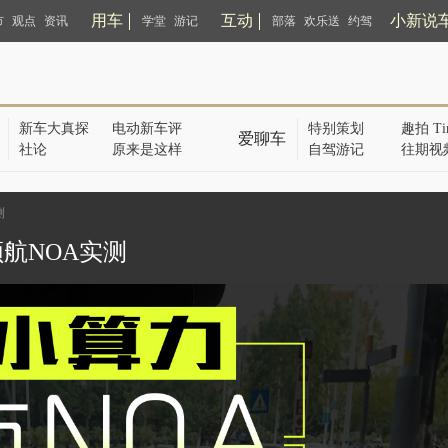
用车
互动
小新说
市
观点
资讯
学堂
游记
部落
欢乐送
约驾
新车大真探
电动新车评
特别策划
趣拍 Ti
爱聊车
社论
原来是这样
自驾游记
往期视
测
航NOA实测