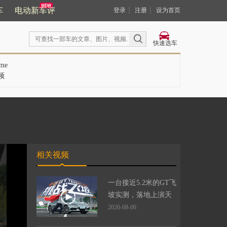
车
电动新车评
｜
｜
登录
注册
设为首页
快速选车
me
频
相关视频
一台接近5.2米的GT飞
坡实测，落地上演天
花板级表现
2026-08-06