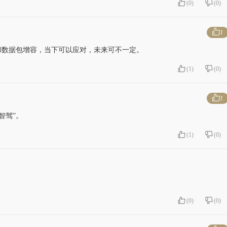
(
0
)
(
0
)
1
和数据包增容，当下可以应对，未来可不一定。
(
1
)
(
0
)
1
智驾”。
(
1
)
(
0
)
(
0
)
(
0
)