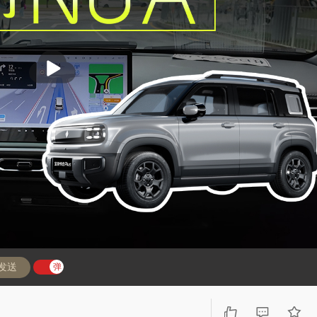
播
放
发送
弹
弹