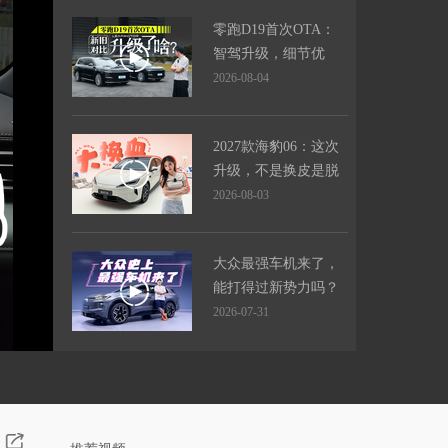
零跑D19首次OTA：
智驾升级，细节优
化，升级竟然如此之
2026-08-04
大？
2027款海豹06：这次
升级，不是换皮是脱
胎换骨！
2026-08-03
大众最强车机来了，
能打得过新势力吗？
2026-07-31
几万块带激光雷达？
零跑A05智驾能力实
测！
2026-07-27