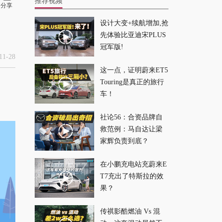
推荐视频
分享
设计大变+续航增加,抢
牛马专属驾驶辅助？
先体验比亚迪宋PLUS
地平线 2.0 史诗级更
冠军版!
新！
2026-07-24
1-28
这一点，证明蔚来ET5
Touring是真正的旅行
空间更大、颜值能
车！
打，这就是年轻人想
买的SUV？
2026-07-21
社论56：合资品牌自
救范例：马自达让梁
最入门的零跑？零跑
家辉负责到底？
A05 能用续航和配置
在小鹏充电站充蔚来E
打趴友商吗？
2026-07-20
T7充出了特斯拉的效
果？
豪华配置看齐揽胜，
它才是最像路虎的方
传祺影酷燃油 Vs 混