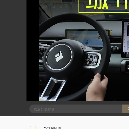
XCP屠晓濛