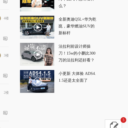
么？
4楼
全新奥迪Q5L+华为乾
崑，豪华燃油SUV的
新标杆
法拉利前设计师操
刀！15w的小鹏比300
3楼
万的法拉利还好看？
小更新 大体验 ADS4.
1.5还是太全面了
2楼
5