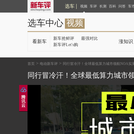
选车
视频
车评
长测
百科
问答
车
选车中心
视频
新车抢鲜评
最强对比
看新车
涨知识
新车评Let's购
>
>
首页
电动新车评
同行冒冷汗！全球最低算力城市领航NOA实
同行冒冷汗！全球最低算力城市领