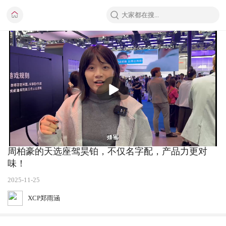
播
放
周柏豪的天选座驾昊铂，不仅名字配，产品力更对
味！
2025-11-25
XCP郑雨涵