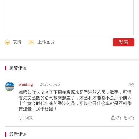
表情
上传图片
超赞评论
ivanling
2025-11-26
2楼
都唔知咩人？查了下周柏豪原来是香港的艺员，歌手，可惜
香港文艺圈的名气越来越差了，才艺和才能都不是那个前四
十年黄金时代出来的香港艺员，所以他开什么车都是互相蹭
博流量，属于硬蹭！
回复
(
5
)
(
0
)
最新评论