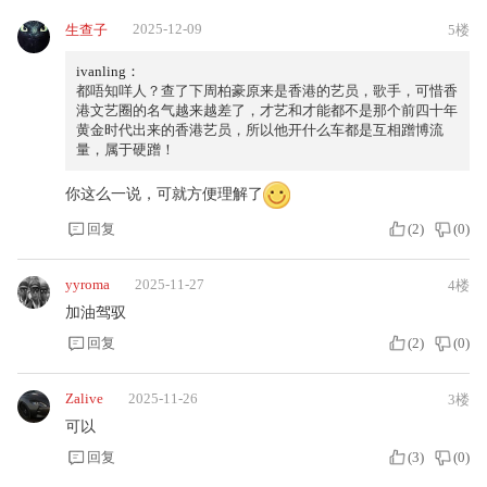
2025-12-09
生查子
5楼
ivanling：
都唔知咩人？查了下周柏豪原来是香港的艺员，歌手，可惜香
港文艺圈的名气越来越差了，才艺和才能都不是那个前四十年
黄金时代出来的香港艺员，所以他开什么车都是互相蹭博流
量，属于硬蹭！
你这么一说，可就方便理解了
回复
(
2
)
(
0
)
yyroma
2025-11-27
4楼
加油驾驭
回复
(
2
)
(
0
)
Zalive
2025-11-26
3楼
可以
回复
(
3
)
(
0
)