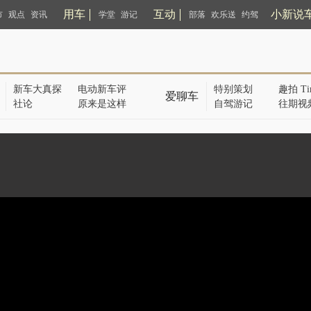
用车
互动
小新说
市
观点
资讯
学堂
游记
部落
欢乐送
约驾
新车大真探
电动新车评
特别策划
趣拍 Ti
爱聊车
社论
原来是这样
自驾游记
往期视