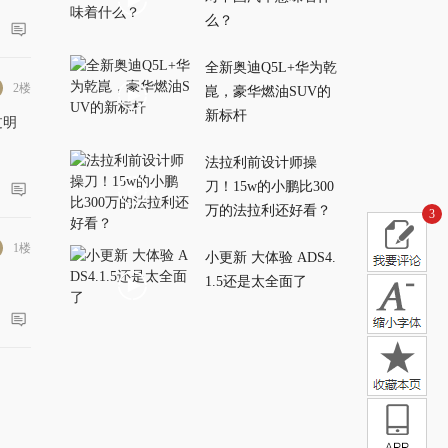
么？
全新奥迪Q5L+华为乾
2楼
崑，豪华燃油SUV的
新标杆
过明
法拉利前设计师操
刀！15w的小鹏比300
万的法拉利还好看？
3
1楼
小更新 大体验 ADS4.
1.5还是太全面了