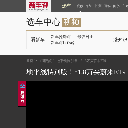
选车
视频
车评
长测
百科
问答
车
选车中心
视频
新车抢鲜评
最强对比
看新车
涨知识
新车评Let's购
>
>
首页
往期视频
地平线特别版！81.8万买蔚来ET9
地平线特别版！81.8万买蔚来ET9