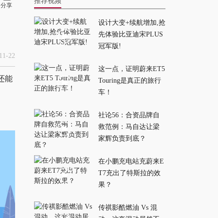
推荐视频
分享
设计大变+续航增加,抢
性价比最高A级
先体验比亚迪宋PLUS
SUV，非这台海狮05
冠军版!
莫属
2026-04-24
1-22
这一点，证明蔚来ET5
还能
Touring是真正的旅行
充电超快，比亚迪汉
车！
EV闪充版上新！
2026-04-24
社论56：合资品牌自
救范例：马自达让梁
三电机旗舰SUV，腾
家辉负责到底？
势N9闪充来袭
在小鹏充电站充蔚来E
2026-04-24
T7充出了特斯拉的效
果？
三电机千匹马力敞篷
跑车，这台比亚迪不
传祺影酷燃油 Vs 混