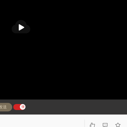
播
放
发送
弹
弹