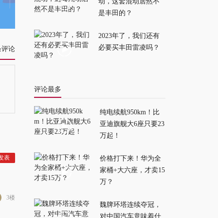
得了
2026-04-24
动，这套混动居然不
是丰田的？
第三代元 PLUS 亮
2023年了，我们还有
相，今年最有性价比
必要买丰田雷凌吗？
条评论
的纯电SUV是它了
2026-04-24
评论最多
纯电续航950km！比
亚迪旗舰大6座只要23
万起！
价格打下来！华为全
家桶+大六座，才卖15
万？
3楼
魏牌环塔连续夺冠，
对中国汽车意味着什