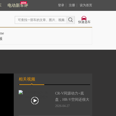
车
电动新车评
｜
｜
登录
注册
设为首页
快速选车
me
频
相关视频
CR-V同源动力+底
盘，HR-V空间还很大
2026-04-27