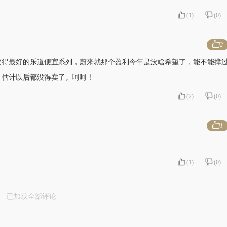
(
1
)
(
0
)
2
卖得最好的乐道便宜系列，蔚来就那个盈利今年是没啥希望了，能不能撑
，估计以后都没得卖了。呵呵！
(
2
)
(
0
)
1
(
1
)
(
0
)
— 已加载全部评论 ——