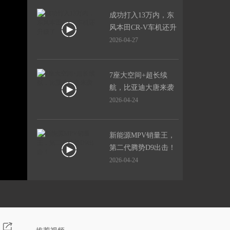
成功打入13万内，东
风本田CR-V车机还升
级了
2026-04-27
7座大空间+超长续
航，比亚迪大唐来袭
2026-04-24
新能源MPV销量王，
第二代腾势D9出击！
2026-04-24
续航破千，方程豹出
轿车了？还一次性出3
台！
2026-04-24