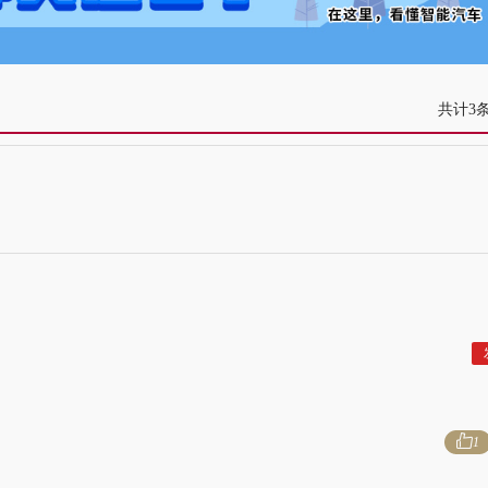
共计3
1