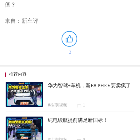
值？
来自：新车评
3
推荐内容
华为智驾+车机，新E8 PHEV要卖疯了
#往期视频
1
纯电续航提前满足新国标！
#往期视频
0