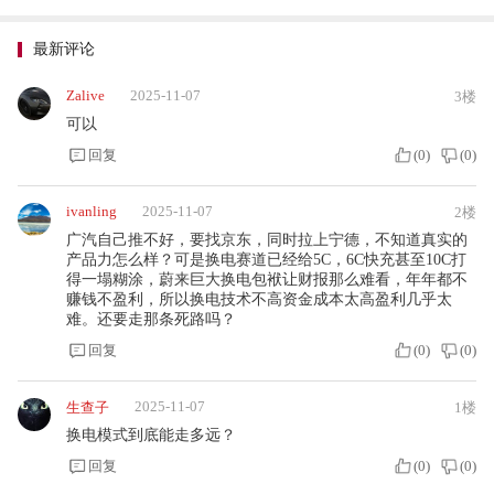
最新评论
Zalive
2025-11-07
3楼
可以
回复
(
0
)
(
0
)
ivanling
2025-11-07
2楼
广汽自己推不好，要找京东，同时拉上宁德，不知道真实的
产品力怎么样？可是换电赛道已经给5C，6C快充甚至10C打
得一塌糊涂，蔚来巨大换电包袱让财报那么难看，年年都不
赚钱不盈利，所以换电技术不高资金成本太高盈利几乎太
难。还要走那条死路吗？
回复
(
0
)
(
0
)
2025-11-07
生查子
1楼
换电模式到底能走多远？
回复
(
0
)
(
0
)