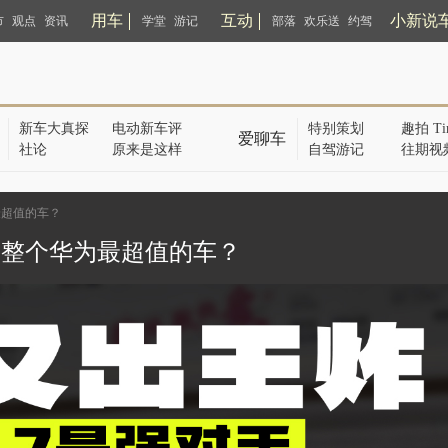
用车
互动
小新说
市
观点
资讯
学堂
游记
部落
欢乐送
约驾
新车大真探
电动新车评
特别策划
趣拍 Ti
爱聊车
社论
原来是这样
自驾游记
往期视
最超值的车？
是整个华为最超值的车？