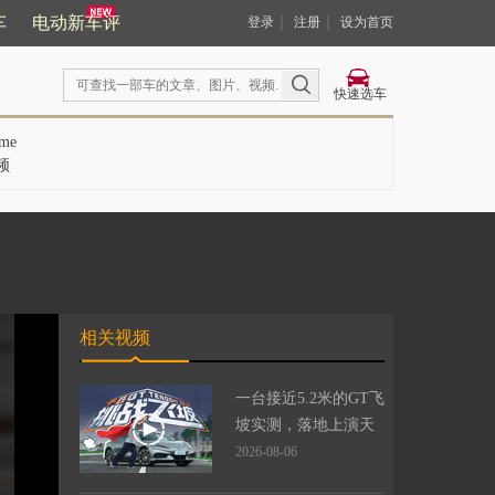
车
电动新车评
｜
｜
登录
注册
设为首页
快速选车
me
频
相关视频
一台接近5.2米的GT飞
坡实测，落地上演天
花板级表现
2026-08-06