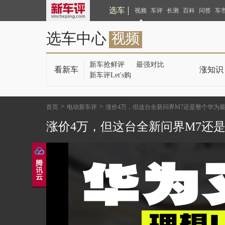
选车
视频
车评
长测
百科
问答
车
选车中心
视频
新车抢鲜评
最强对比
看新车
涨知识
新车评Let's购
>
>
首页
电动新车评
涨价4万，但这台全新问界M7还是整个华为
涨价4万，但这台全新问界M7还