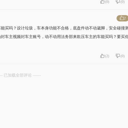
(
0
)
(
0
)
2
车能买吗？设计垃圾，车本身功能不合格，底盘件动不动崴脚，安全碰撞
动封车主视频封车主账号，动不动用法务部来欺压车主的车能买吗？要买
(
2
)
(
0
)
— 已加载全部评论 ——