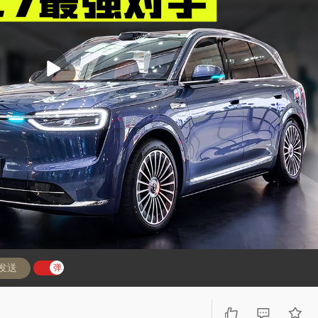
播
放
发送
弹
弹