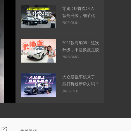
零跑D19首次OTA：
智驾升级，细节优
化，升级竟然如此之
2026-08-04
大？
2027款海豹06：这次
升级，不是换皮是脱
胎换骨！
2026-08-03
大众最强车机来了，
能打得过新势力吗？
2026-07-31
几万块带激光雷达？
零跑A05智驾能力实
测！
2026-07-27