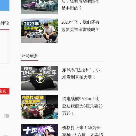
盒子！
2026-07-20
动，这套混动居然不
是丰田的？
轴距加长，动力增
2023年了，我们还有
条评论
强，这才是全新坦克
必要买丰田雷凌吗？
300完全体！
2026-07-19
评论最多
东风系“法拉利”，小
米看到直拍大腿！
纯电续航950km！比
亚迪旗舰大6座只要23
万起！
2楼
价格打下来！华为全
家桶+大六座，才卖15