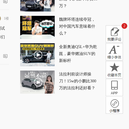
万？
1楼
魏牌环塔连续夺冠，
2
对中国汽车意味着什
测试
么？
你们
全新奥迪Q5L+华为乾
崑，豪华燃油SUV的
新标杆
法拉利前设计师操
刀！15w的小鹏比300
万的法拉利还好看？