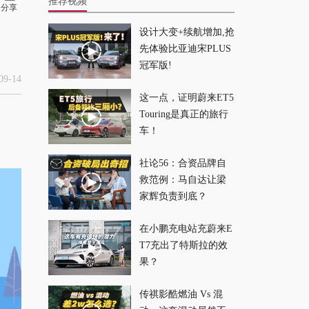
推荐视频
分享
设计大变+续航增加,抢
牛马专属驾驶辅助？
先体验比亚迪宋PLUS
地平线 2.0 史诗级更
冠军版!
新！
2026-07-24
9-14
这一点，证明蔚来ET5
Touring是真正的旅行
空间更大、颜值能
车！
打，这就是年轻人想
买的SUV？
2026-07-21
社论56：合资品牌自
救范例：马自达让梁
最入门的零跑？零跑
家辉负责到底？
A05 能用续航和配置
在小鹏充电站充蔚来E
打趴友商吗？
2026-07-20
T7充出了特斯拉的效
果？
豪华配置看齐揽胜，
它才是最像路虎的方
传祺影酷燃油 Vs 混