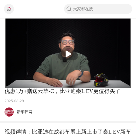
播
放
优惠1万+赠送云辇-C，比亚迪秦L EV更值得买了
2025-08-29
新车评网
视频详情：比亚迪在成都车展上新上市了秦L EV新车