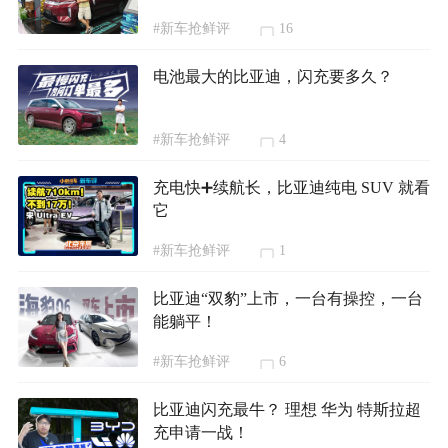
#新车抢鲜评
16
电池最大的比亚迪，闪充要多久？
#新车抢鲜评
4
充电快➕续航长，比亚迪纯电 SUV 就看
它
#新车抢鲜评
1
比亚迪“双豹”上市，一台有操控，一台
能躺平！
#新车抢鲜评
6
比亚迪闪充最牛？ 理想 华为 特斯拉超
充申请一战！