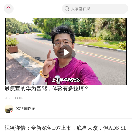
播
放
最便宜的华为智驾，体验有多拉胯？
2025-08-06
XCP屠晓濛
视频详情：全新深蓝L07上市，底盘大改，但ADS SE