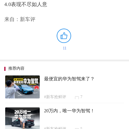
4.0表现不尽如人意
来自：新车评
11
推荐内容
最便宜的华为智驾来了？
#新车抢鲜评
7
20万内，唯一华为智驾！
#新车抢鲜评
5