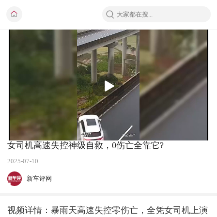
播
放
女司机高速失控神级自救，0伤亡全靠它?
2025-07-10
新车评网
视频详情：暴雨天高速失控零伤亡，全凭女司机上演