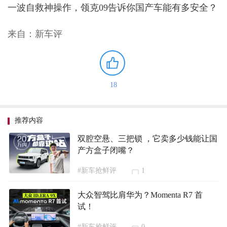
一波自救神操作，领克09告诉你国产车能有多安全？
来自：新车评
18
推荐内容
双腔空悬、三把锁 ，它卖多少钱能让国
产方盒子闭嘴？
#新车抢鲜评
1
大众智驾比肩华为？Momenta R7 首
试！
#新车抢鲜评
0