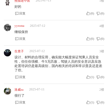
2025-07-15
熊猫老中医
5楼
好的
回复
(
0
)
(
0
)
yyroma
2025-07-12
4楼
继续保持
回复
(
0
)
(
0
)
2025-07-12
生查子
3楼
设计、材料的合理应用，确实能大幅度保证驾乘人员安全
性，但任你强横、牛X无匹敌，驾驶人员的安全意识及应急
处置培训仍是最高级别，国内相关的培训和常识普及还是差
了些。
回复
(
1
)
(
0
)
2025-07-11
洛威su
2楼
很行了
回复
(
1
)
(
0
)