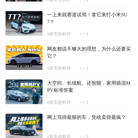
一上来就赛道试驾！拿它来打小米SU
7？
#新车抢鲜评
4
网友都说不够大的理想，为什么还要买
它？
#新车抢鲜评
3
大空间、长续航、还智能，家用插混M
PV标准答案
#新车抢鲜评
2
网上骂得最狠的车，凭啥卖得最疯？
#新车抢鲜评
3