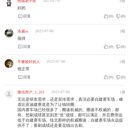
2025-07-07
熊猫老中医
4楼
好的
回复
(
0
)
(
0
)
2025-07-06
洛威su
3楼
值得
回复
(
0
)
(
0
)
2025-07-06
不够姣好的人
2楼
很正常
回复
(
0
)
(
0
)
2025-07-06
微信用户_3_201
1楼
无论是研发需求，还是宣传需求，真没必要自建赛车场，难
道比亚迪建赛道是为了让钱转圈... ...
国内赛车场已经很多了，圈速权威的、圈速不权威的，都
有。想刷成绩甚至刻意“造”成绩，都可以满足，并且费用远
低于自建赛车场。纽北那样的权威圈速，自建赛车场永远提
供不了，要刷成绩还是要花钱出去刷。