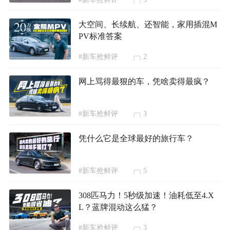
大空间、长续航、还智能，家用插混M
PV标准答案
#新车抢鲜评
2
网上骂得最狠的车，凭啥卖得最疯？
#新车抢鲜评
3
凭什么它是全球最好的旅行车？
#新车抢鲜评
5
308匹马力！5秒级加速！油耗低至4.X
L？蓝牌混动这么猛？
#新车抢鲜评
3