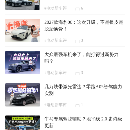
#电动新车评
6
2027款海豹06：这次升级，不是换皮是
脱胎换骨！
#电动新车评
3
大众最强车机来了，能打得过新势力
吗？
#电动新车评
3
几万块带激光雷达？零跑A05智驾能力
实测！
#电动新车评
1
牛马专属驾驶辅助？地平线 2.0 史诗级
更新！