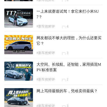
一上来就赛道试驾！拿它来打小米SU
7？
#新车抢鲜评
4
网友都说不够大的理想，为什么还要买
它？
#新车抢鲜评
3
大空间、长续航、还智能，家用插混M
PV标准答案
#新车抢鲜评
2
网上骂得最狠的车，凭啥卖得最疯？
#新车抢鲜评
3