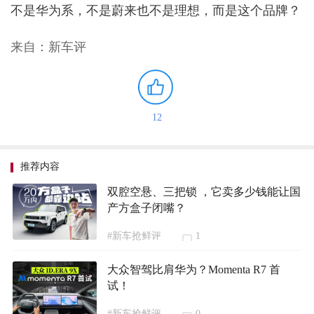
不是华为系，不是蔚来也不是理想，而是这个品牌？
来自：新车评
12
推荐内容
双腔空悬、三把锁 ，它卖多少钱能让国
产方盒子闭嘴？
#新车抢鲜评
1
大众智驾比肩华为？Momenta R7 首
试！
#新车抢鲜评
0