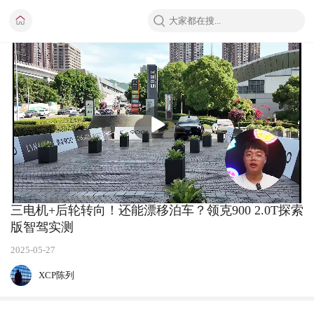
播
放
三电机+后轮转向！还能漂移泊车？领克900 2.0T探索
版智驾实测
2025-05-27
XCP陈列