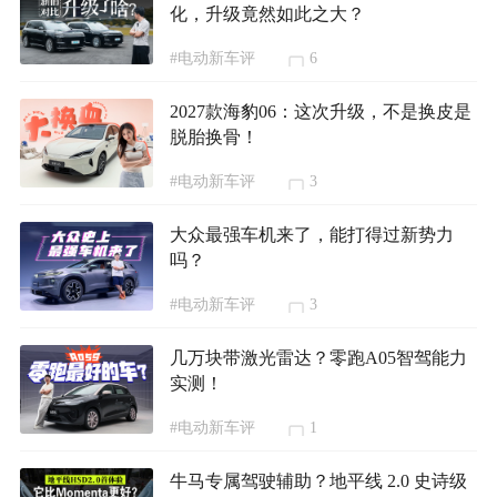
化，升级竟然如此之大？
#电动新车评
6
2027款海豹06：这次升级，不是换皮是
脱胎换骨！
#电动新车评
3
大众最强车机来了，能打得过新势力
吗？
#电动新车评
3
几万块带激光雷达？零跑A05智驾能力
实测！
#电动新车评
1
牛马专属驾驶辅助？地平线 2.0 史诗级