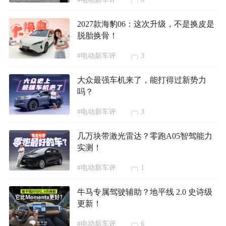
2027款海豹06：这次升级，不是换皮是
脱胎换骨！
#电动新车评
3
大众最强车机来了，能打得过新势力
吗？
#电动新车评
3
几万块带激光雷达？零跑A05智驾能力
实测！
#电动新车评
1
牛马专属驾驶辅助？地平线 2.0 史诗级
更新！
#电动新车评
6