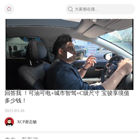
播
放
回答我 ！可油可电+城市智驾+C级尺寸 宝骏享境值
多少钱！
2025-03-26
XCP谢志敏