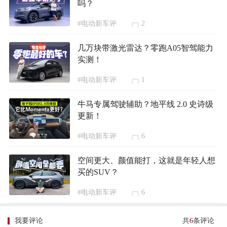
吗？
#电动新车评
2
几万块带激光雷达？零跑A05智驾能力
实测！
#电动新车评
1
牛马专属驾驶辅助？地平线 2.0 史诗级
更新！
#电动新车评
6
空间更大、颜值能打，这就是年轻人想
买的SUV？
#电动新车评
6
我要评论
共
6
条评论