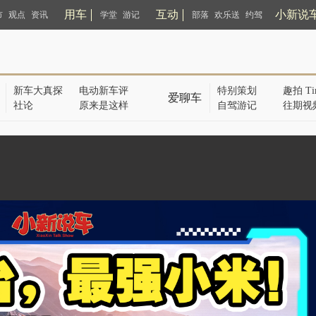
用车
互动
小新说
市
观点
资讯
学堂
游记
部落
欢乐送
约驾
新车大真探
电动新车评
特别策划
趣拍 Ti
爱聊车
社论
原来是这样
自驾游记
往期视