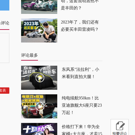
得了
2026-04-24
动，这套混动居然不
是丰田的？
第三代元 PLUS 亮
2023年了，我们还有
条评论
相，今年最有性价比
必要买丰田雷凌吗？
的纯电SUV是它了
2026-04-24
评论最多
东风系“法拉利”，小
米看到直拍大腿！
纯电续航950km！比
亚迪旗舰大6座只要23
万起！
价格打下来！华为全
家桶+大六座，才卖15