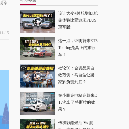
推荐视频
分享
设计大变+续航增加,抢
性价比最高A级
先体验比亚迪宋PLUS
SUV，非这台海狮05
冠军版!
莫属
2026-04-24
1-15
这一点，证明蔚来ET5
Touring是真正的旅行
充电超快，比亚迪汉
车！
EV闪充版上新！
2026-04-24
社论56：合资品牌自
救范例：马自达让梁
三电机旗舰SUV，腾
家辉负责到底？
势N9闪充来袭
在小鹏充电站充蔚来E
2026-04-24
T7充出了特斯拉的效
果？
三电机千匹马力敞篷
跑车，这台比亚迪不
传祺影酷燃油 Vs 混