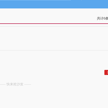
共计0
—— 快来抢沙发 ——