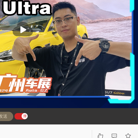
播
放
发送
弹
弹