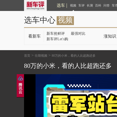
选车
视频
车评
长测
百科
问答
车
选车中心
视频
新车抢鲜评
最强对比
看新车
涨知识
新车评Let's购
>
>
首页
往期视频
80万的小米，看的人比超跑还多
80万的小米，看的人比超跑还多