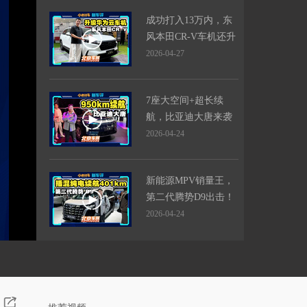
成功打入13万内，东
风本田CR-V车机还升
级了
2026-04-27
7座大空间+超长续
航，比亚迪大唐来袭
2026-04-24
新能源MPV销量王，
第二代腾势D9出击！
2026-04-24
续航破千，方程豹出
轿车了？还一次性出3
台！
2026-04-24