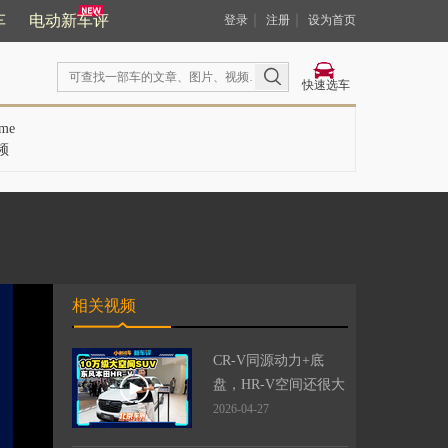
车
电动新车评
｜
｜
登录
注册
设为首页
快速选车
me
频
相关视频
CR-V同源动力+底
盘，HR-V空间还很大
2026-04-27