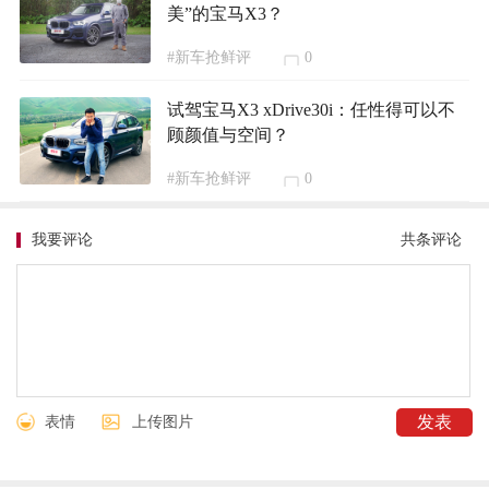
美”的宝马X3？
#新车抢鲜评
0
试驾宝马X3 xDrive30i：任性得可以不
顾颜值与空间？
#新车抢鲜评
0
我要评论
共
条评论
表情
上传图片