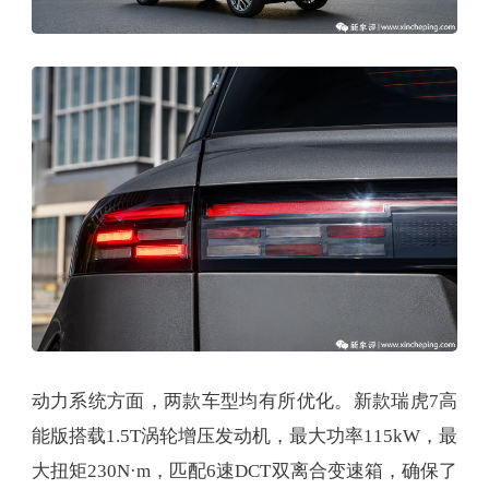
动力系统方面，两款车型均有所优化。新款瑞虎7高
能版搭载1.5T涡轮增压发动机，最大功率115kW，最
大扭矩230N·m，匹配6速DCT双离合变速箱，确保了