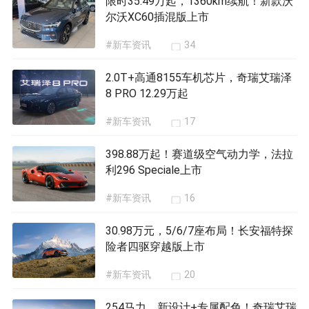
限时35.49万起，1360km续航！新款沃
尔沃XC60插混版上市
#新车资讯
34
2.0T+高通8155车机芯片，奇瑞艾瑞泽
8 PRO 12.29万起
#新车资讯
17
398.88万起！赛道级空气动力学，法拉
利296 Speciale上市
#新车资讯
16
30.98万元，5/6/7座布局！长安福特探
险者四驱穿越版上市
#新车资讯
20
254马力，新设计+专属配色！奇瑞艾瑞