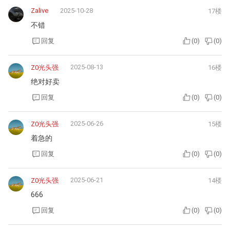
Zalive
2025-10-28
17楼
不错
回复
(
0
)
(
0
)
2025-08-13
Z0光头强
16楼
绝对好卖
回复
(
0
)
(
0
)
2025-06-26
Z0光头强
15楼
着急的
回复
(
0
)
(
0
)
2025-06-21
Z0光头强
14楼
666
回复
(
0
)
(
0
)