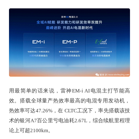
用最简单的话来说，雷神EM-i AI电混主打节能高
效。搭载全球量产热效率最高的电混专用发动机，
热效率可达47.26%，在 CLTC工况下，率先搭载该技
术的银河A7百公里亏电油耗2.67L，综合续航里程理
论上可超2100km。