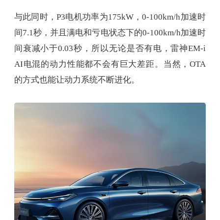
与此同时，P3电机功率为175kW，0-100km/h加速时
间7.1秒，并且满电和亏电状态下的0-100km/h加速时
间衰减小于0.03秒，所以无论是否有电，雷神EM-i
AI电混的动力性能都不会有巨大差距。当然，OTA
的方式也能让动力系统不断进化。