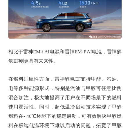
相比于雷神EM-i AI电混和雷神EM-P AI电混，雷神醇
氢EF则更具有未来性。
在燃料适应性方面，雷神醇氢EF支持甲醇、汽油、
电等多种能源形式，特别是汽油与甲醇可任意比例
混合加注，极大地提高了用户在不同场景下的燃料
使用灵活性。同时，超低温冷启动技术实现了甲醇
燃料在- 40℃环境下的稳定启动，可有效解决甲醇燃
料在极端低温环境下难以启动的问题，拓宽了甲醇