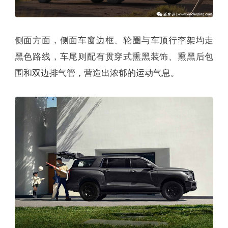
侧面方面，侧面车窗边框、轮圈与车顶行李架均走
黑色路线，车尾则配有贯穿式熏黑装饰、熏黑后包
围和双边排气管，营造出浓郁的运动气息。