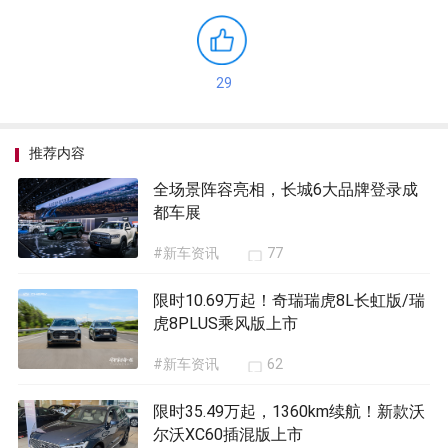
29
推荐内容
全场景阵容亮相，长城6大品牌登录成
都车展
#新车资讯
77
限时10.69万起！奇瑞瑞虎8L长虹版/瑞
虎8PLUS乘风版上市
#新车资讯
62
限时35.49万起，1360km续航！新款沃
尔沃XC60插混版上市