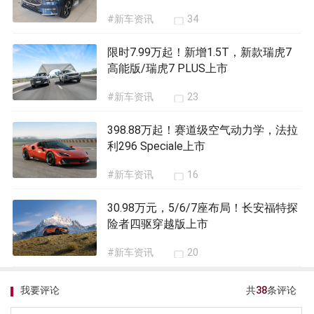
#新车资讯
34
限时7.99万起！新增1.5T，新款瑞虎7
高能版/瑞虎7 PLUS上市
#新车资讯
23
398.88万起！赛道级空气动力学，法拉
利296 Speciale上市
#新车资讯
16
30.98万元，5/6/7座布局！长安福特探
险者四驱穿越版上市
#新车资讯
20
我要评论
共
38
条评论