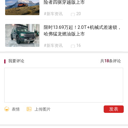
险者四驱穿越版上市
#新车资讯
20
限时13.69万起！2.0T+机械式差速锁，
哈弗猛龙燃油版上市
#新车资讯
16
我要评论
共
18
条评论
表情
上传图片