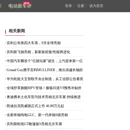
车
电动新车评
｜
｜
登录
注册
设为首页
相关新闻
宾利公布第四大车系，9月全球亮相
宾利新飞驰亮相，新家族前脸/性能再进化
中国汽车圈首个“亿级玩家”诞生，上汽迎来第一亿
位车主
Gstaad Guy携手宾利MULLINER，推出添越长轴距
CHALET版
华为乾崑大五智联手央企制造，从工信部公告看奕
派M8底气
全域舒享旗舰MPV登场！极狐问道V9预售补贴价
21.99万起
奥迪携本土化车型与技术亮相北京车展 持续推进
在华产品布局
凯迪拉克凯威德正式上市 46.88万元起
全新奔驰纯电GLC、新一代奔驰S级亮相
宾利新欧陆GT敞篷版S亮相北京车展