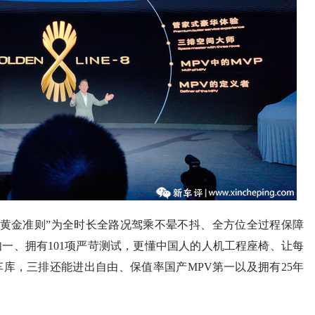
大黄金准则”为全时长全路况驾乘不晕不抖、全方位全过程保障
一、拥有101项严苛测试，更懂中国人的人机工程座椅、让每
库，三排还能进出自由、保值率国产MPV第⼀以及拥有25年