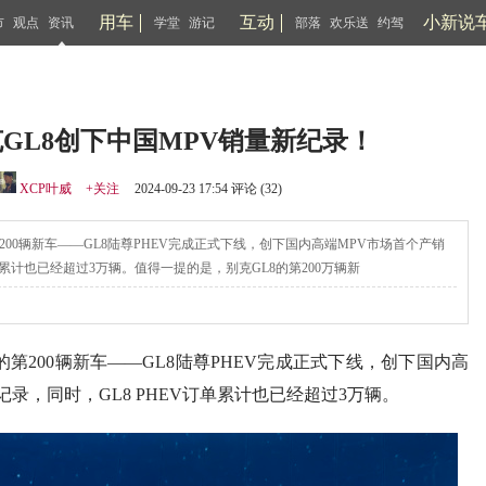
用车
互动
小新说
市
观点
资讯
学堂
游记
部落
欢乐送
约驾
克GL8创下中国MPV销量新纪录！
XCP叶威
+关注
2024-09-23 17:54 评论 (
32
)
的第200辆新车——GL8陆尊PHEV完成正式下线，创下国内高端MPV市场首个产销
订单累计也已经超过3万辆。值得一提的是，别克GL8的第200万辆新
族的第200辆新车——GL8陆尊PHEV完成正式下线，创下国内高
记录，同时，GL8 PHEV订单累计也已经超过3万辆。