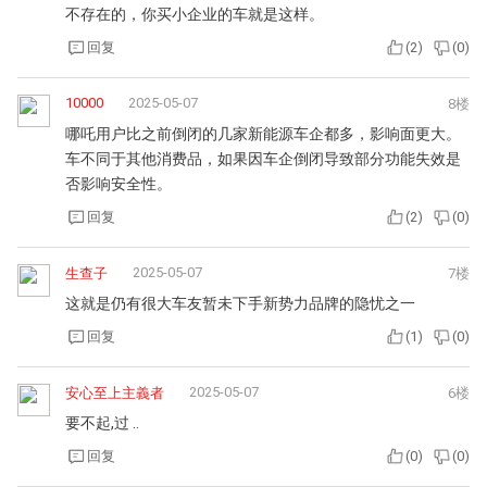
不存在的，你买小企业的车就是这样。
回复
(
2
)
(
0
)
10000
2025-05-07
8楼
哪吒用户比之前倒闭的几家新能源车企都多，影响面更大。
车不同于其他消费品，如果因车企倒闭导致部分功能失效是
否影响安全性。
回复
(
2
)
(
0
)
2025-05-07
生查子
7楼
这就是仍有很大车友暂未下手新势力品牌的隐忧之一
回复
(
1
)
(
0
)
2025-05-07
安心至上主義者
6楼
要不起,过 ..
回复
(
0
)
(
0
)