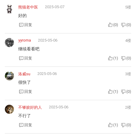
2025-05-07
熊猫老中医
5楼
好的
回复
(
0
)
(
0
)
yyroma
2025-05-06
4楼
继续看看吧
回复
(
1
)
(
0
)
2025-05-06
洛威su
3楼
很快了
回复
(
1
)
(
0
)
2025-05-06
不够姣好的人
2楼
不行了
回复
(
1
)
(
0
)