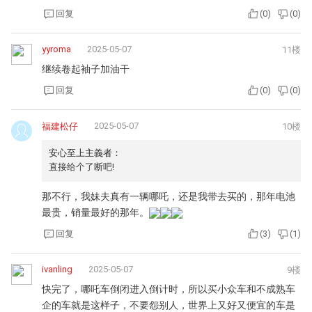
回复
(
0
)
(
0
)
yyroma
2025-05-07
11楼
继续卷起袖子加油干
回复
(
0
)
(
0
)
2025-05-07
福建松仔
10楼
安心至上主義者：
直接给个了断吧!
那不行，我妹夫真有一辆哪吒，还是我带去买的，那年电池
最贵，销量最好的那年。
回复
(
3
)
(
1
)
ivanling
2025-05-07
9楼
快完了，哪吒车倒闭进入倒计时，所以买小众车和不成熟车
企的车就是这样子，不要怨别人，世界上又好又便宜的车是