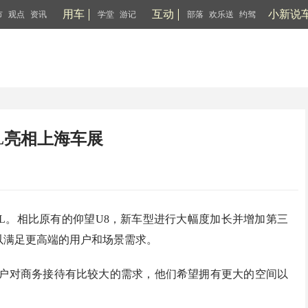
用车
互动
小新说
市
观点
资讯
学堂
游记
部落
欢乐送
约驾
8L亮相上海车展
8L。相比原有的仰望U8，新车型进行大幅度加长并增加第三
以满足更高端的用户和场景需求。
用户对商务接待有比较大的需求，他们希望拥有更大的空间以
。