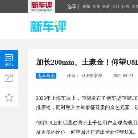
选车
视频
车评
长测
百科
问答
车
加长200mm、土豪金！仰望U
评论2
电车资讯
作者：
XCP陈家诚
2025-04-23
2025年上海车展上，仰望发布了新车型仰望U
排座椅，同时融入大量象征尊贵的金色元素，
仰望U8上市后通过调研上千位用户发现高端
及更多的座位，仰望因此打造出全新仰望U8L