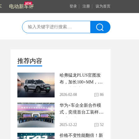
车
电动新车评
｜
｜
登录
注册
设为首页
推荐内容
哈弗猛龙PLUS官图发
布，加长100+MM，还
有激光雷达
2026-02-08
86
华为+车企全新合作模
式，奕境首台工装样车
正式下线
2025-12-22
52
价格不变性能翻倍！新