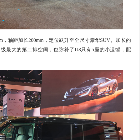
0mm，轴距加长200mm，定位跃升至全尺寸豪华SUV。加长的
同级最大的第二排空间，也弥补了U8只有5座的小遗憾，配