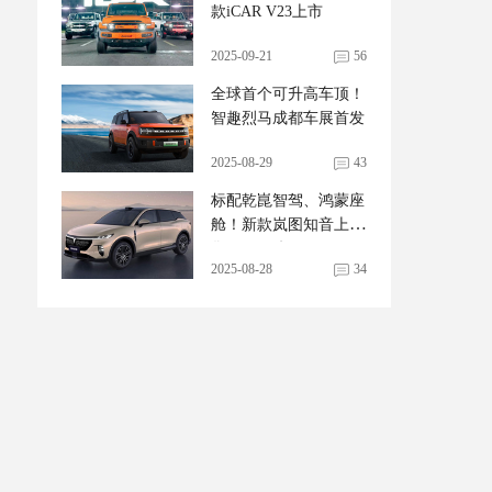
款iCAR V23上市
2025-09-21
56
全球首个可升高车顶！
智趣烈马成都车展首发
2025-08-29
43
标配乾崑智驾、鸿蒙座
舱！新款岚图知音上市
售20.29万起
2025-08-28
34