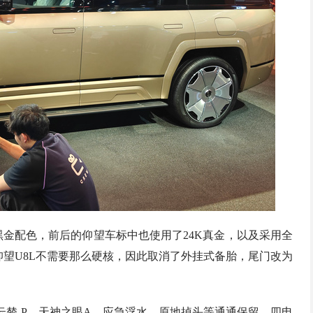
黑金配色，前后的仰望车标中也使用了24K真金，以及采用全
仰望U8L不需要那么硬核，因此取消了外挂式备胎，尾门改为
云辇-P、天神之眼A、应急浮水、原地掉头等通通保留，四电