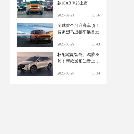
款iCAR V23上市
2025-09-21
56
全球首个可升高车顶！
智趣烈马成都车展首发
2025-08-29
43
标配乾崑智驾、鸿蒙座
舱！新款岚图知音上市
售20.29万起
2025-08-28
34