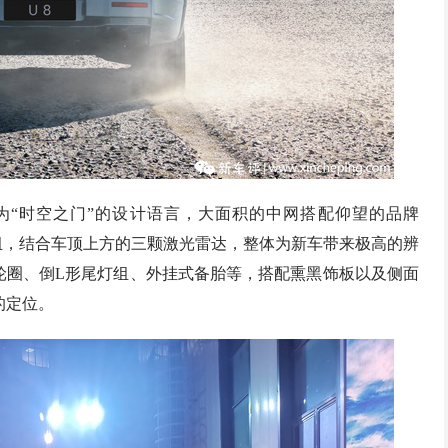
为“时空之门”的设计语言，大面积的中网搭配仰望的品牌
灯组，结合车顶上方的三颗激光雷达，整体为新车带来极高的辨
轮圈、倒L形尾灯组、外挂式备胎等，搭配熏黑饰板以及侧面
的定位。