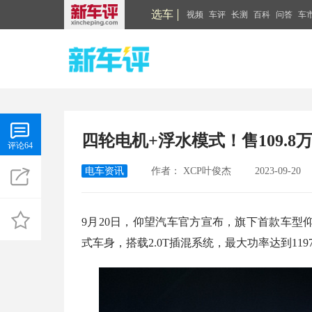
选车
视频
车评
长测
百科
问答
车
四轮电机+浮水模式！售109.
评论64
电车资讯
作者：
XCP叶俊杰
2023-09-20
9月20日，仰望汽车官方宣布，旗下首款车型仰
式车身，搭载2.0T插混系统，最大功率达到1