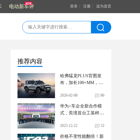
车
电动新车评
｜
｜
登录
注册
设为首页
推荐内容
哈弗猛龙PLUS官图发
布，加长100+MM，还
有激光雷达
2026-02-08
86
华为+车企全新合作模
式，奕境首台工装样车
正式下线
2025-12-22
52
价格不变性能翻倍！新