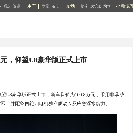
用车
互动
小新说
市
观点
资讯
学堂
游记
部落
欢乐送
约驾
8万元，仰望U8豪华版正式上市
望U8豪华版正式上市，新车售价为109.8万元，采用非承载
197匹，并配备四轮四电机独立驱动以及应急浮水能力。