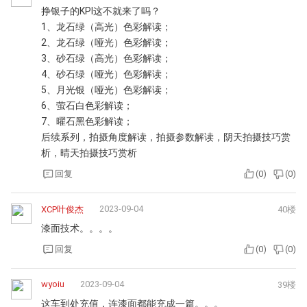
超赞评论
2023-09-02
生查子
3楼
为了让车主买的物有所值，厂家关于车漆创作了一篇不错的
文案
回复
(
9
)
(
1
)
xincheping008
2023-09-02
5楼
比亚迪 这个大招 坐等 演绎
回复
(
6
)
(
0
)
最新评论
2023-09-05
川味杜蕾斯
41楼
挣银子的KPI这不就来了吗？
1、龙石绿（高光）色彩解读；
2、龙石绿（哑光）色彩解读；