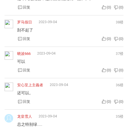
3、砂石绿（高光）色彩解读；
4、砂石绿（哑光）色彩解读；
5、月光银（哑光）色彩解读；
6、萤石白色彩解读；
7、曜石黑色彩解读；
后续系列，拍摄角度解读，拍摄参数解读，阴天拍摄技巧赏
析，晴天拍摄技巧赏析
回复
(
0
)
(
0
)
2023-09-04
XCP叶俊杰
40楼
漆面技术。。。。
回复
(
0
)
(
0
)
wyoiu
2023-09-04
39楼
这车到处充值，连漆面都能充成一篇。。。
回复
(
0
)
(
0
)