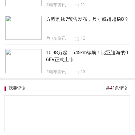
改装价1999元包安装
#电车资讯
19
方程豹钛7官方伪装车曝光！或搭插混
动力，尺寸比豹8大？
#电车资讯
10
五座布局，比方程豹豹8还大？方程豹
钛7内饰曝光
#电车资讯
12
21.9万元的前铲+桶椅+轮毂！仰望U9碳
纤维选装套件开售
#电车资讯
11
方程豹钛7预告发布，尺寸或超越豹8？