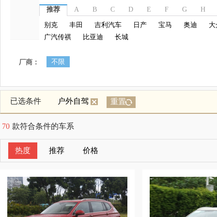
推荐
A
B
C
D
E
F
G
H
别克
丰田
吉利汽车
日产
宝马
奥迪
大
广汽传祺
比亚迪
长城
不限
厂商：
已选条件
户外自驾
重置
70
款符合条件的车系
热度
推荐
价格