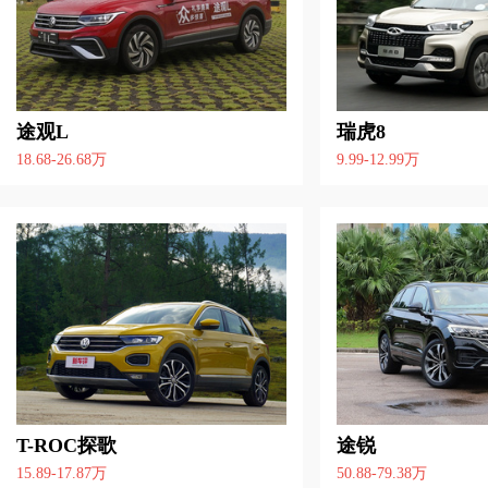
途观L
瑞虎8
18.68-26.68万
9.99-12.99万
T-ROC探歌
途锐
15.89-17.87万
50.88-79.38万