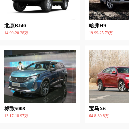
北京BJ40
哈弗H9
14.99-20.28万
19.99-25.79万
标致5008
宝马X6
13.17-18.97万
64.8-80.8万