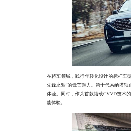
在轿车领域，践行年轻化设计的标杆车型
先锋座驾”的锋芒魅力。第十代索纳塔轴距
体验。同时，作为首款搭载CVVD技术的
能体验。