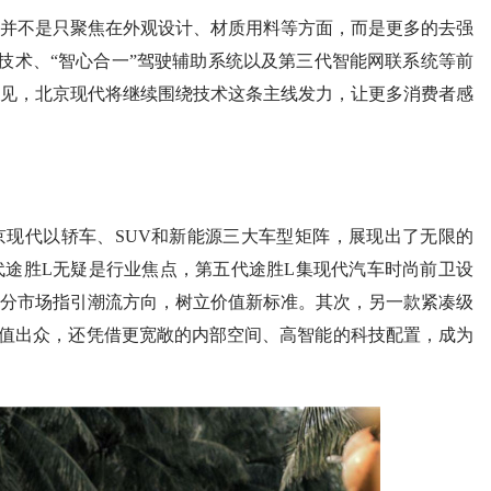
并不是只聚焦在外观设计、材质用料等方面，而是更多的去强
VD技术、“智心合一”驾驶辅助系统以及第三代智能网联系统等前
见，北京现代将继续围绕技术这条主线发力，让更多消费者感
现代以轿车、SUV和新能源三大车型矩阵，展现出了无限的
代途胜L无疑是行业焦点，第五代途胜L集现代汽车时尚前卫设
分市场指引潮流方向，树立价值新标准。其次，另一款紧凑级
仅颜值出众，还凭借更宽敞的内部空间、高智能的科技配置，成为