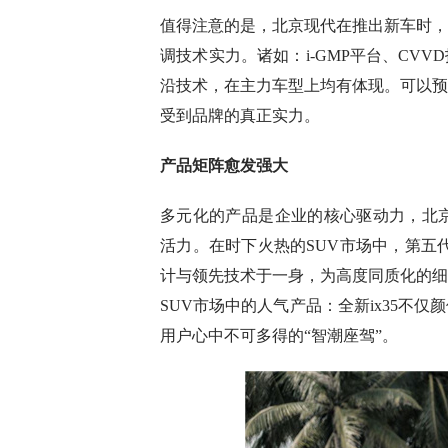
值得注意的是，北京现代在推出新车时，
调技术实力。诸如：i-GMP平台、CV
沿技术，在主力车型上均有体现。可以预
受到品牌的真正实力。
产品矩阵愈发强大
多元化的产品是企业的核心驱动力，北京
活力。在时下火热的SUV市场中，第五
计与领先技术于一身，为高度同质化的细
SUV市场中的人气产品：全新ix35不
用户心中不可多得的“智潮座驾”。