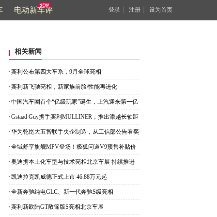
车
电动新车评
｜
｜
登录
注册
设为首页
相关新闻
宾利公布第四大车系，9月全球亮相
宾利新飞驰亮相，新家族前脸/性能再进化
中国汽车圈首个“亿级玩家”诞生，上汽迎来第一亿
位车主
Gstaad Guy携手宾利MULLINER，推出添越长轴距
CHALET版
华为乾崑大五智联手央企制造，从工信部公告看奕
派M8底气
全域舒享旗舰MPV登场！极狐问道V9预售补贴价
21.99万起
奥迪携本土化车型与技术亮相北京车展 持续推进
在华产品布局
凯迪拉克凯威德正式上市 46.88万元起
全新奔驰纯电GLC、新一代奔驰S级亮相
宾利新欧陆GT敞篷版S亮相北京车展