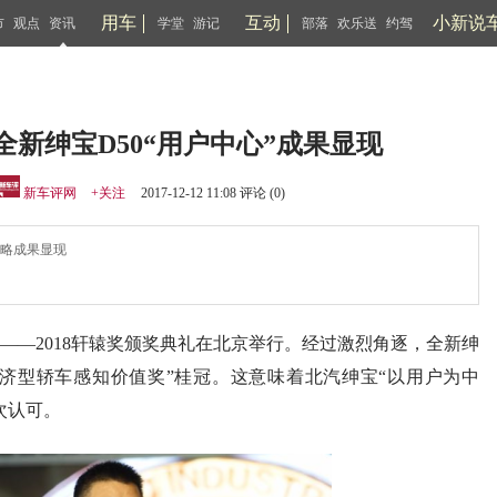
用车
互动
小新说
市
观点
资讯
学堂
游记
部落
欢乐送
约驾
全新绅宝D50“用户中心”成果显现
新车评网
+关注
2017-12-12 11:08 评论 (
0
)
战略成果显现
——2018轩辕奖颁奖典礼在北京举行。经过激烈角逐，全新绅
经济型轿车感知价值奖”桂冠。这意味着北汽绅宝“以用户为中
次认可。