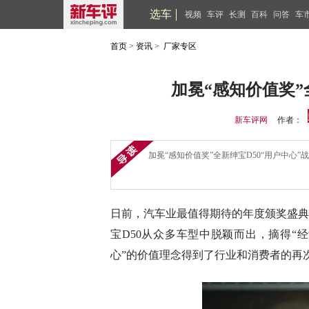
选车
视频
车评
长测
百科
问答
车
首页
>
资讯
>
厂家专区
加冕“感知价值奖”
新车评网
作者：
加冕“感知价值奖”全新绅宝D50“用户中心”
日前，汽车业最值得期待的年度颁奖盛典
宝D50从众多车型中脱颖而出，摘得“
心”的价值理念得到了行业和消费者的再