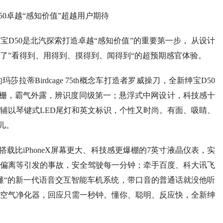
50卓越“感知价值”超越用户期待
D50是北汽探索打造卓越“感知价值”的重要第一步， 从设计
了”看得到、用得到、摸得到、闻得到“的超预期感官体验。
蒂Birdcage 75th概念车打造者罗威操刀，全新绅宝D50
栅，霸气外露，辨识度同级第一；悬浮式中网设计，科技感十
辅以琴键式LED尾灯和英文标识，个性又时尚。有面、吸睛、
儿。
载比iPhoneX屏幕更大、科技感更爆棚的7英寸液晶仪表，实
偏离等引发的事故，安全驾驶每一分钟；牵手百度、科大讯飞
懂“的新一代语音交互智能车机系统，带口音的普通话就没他听
空气净化器，回应只需一秒钟。懂你、聪明、反应快，全新绅