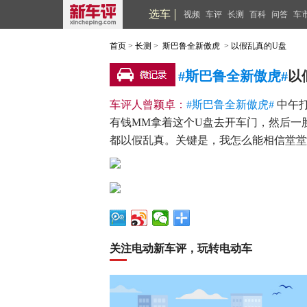
选车
视频
车评
长测
百科
问答
车
首页
>
长测
>
斯巴鲁全新傲虎
>
以假乱真的U盘
#斯巴鲁全新傲虎#
以
车评人曾颖卓：
#斯巴鲁全新傲虎#
中午打
有钱MM拿着这个U盘去开车门，然后一
都以假乱真。关键是，我怎么能相信堂堂
关注电动新车评，玩转电动车