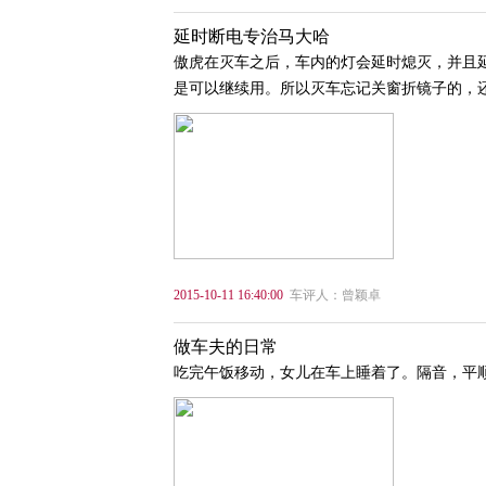
延时断电专治马大哈
傲虎在灭车之后，车内的灯会延时熄灭，并且
是可以继续用。所以灭车忘记关窗折镜子的，
2015-10-11 16:40:00
车评人：曾颖卓
做车夫的日常
吃完午饭移动，女儿在车上睡着了。隔音，平