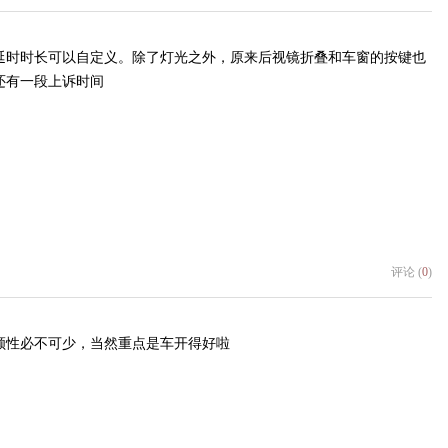
延时时长可以自定义。除了灯光之外，原来后视镜折叠和车窗的按键也
还有一段上诉时间
评论 (
0
)
顺性必不可少，当然重点是车开得好啦