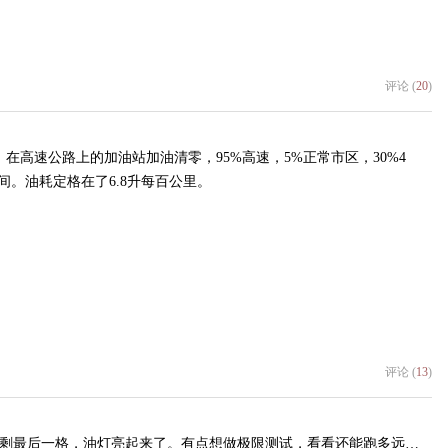
评论 (
20
)
在高速公路上的加油站加油清零，95%高速，5%正常市区，30%4
之间。油耗定格在了6.8升每百公里。
评论 (
13
)
还剩最后一格，油灯亮起来了。有点想做极限测试，看看还能跑多远…