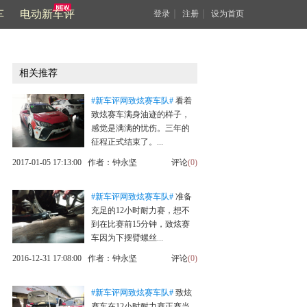
车
电动新车评
｜
｜
登录
注册
设为首页
相关推荐
#新车评网致炫赛车队#
看着
致炫赛车满身油迹的样子，
感觉是满满的忧伤。三年的
征程正式结束了。...
2017-01-05 17:13:00 作者：钟永坚
评论
(0)
#新车评网致炫赛车队#
准备
充足的12小时耐力赛，想不
到在比赛前15分钟，致炫赛
车因为下摆臂螺丝...
2016-12-31 17:08:00 作者：钟永坚
评论
(0)
#新车评网致炫赛车队#
致炫
赛车在12小时耐力赛正赛当