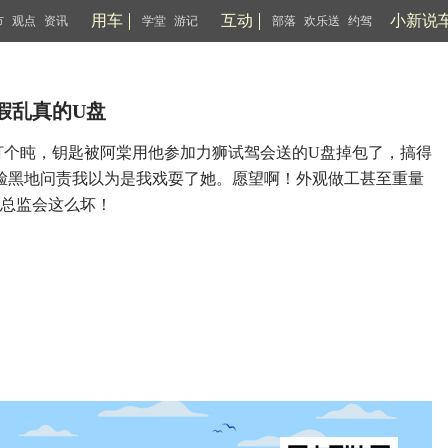
用车
互动
小新说
市
观点
资讯
学堂
游记
部落
欢乐送
约驾
假乱真的U盘
个盹，钥匙被阿棠用他参加力狮试驾会送的U盘掉包了，搞得
脸黑地问责我以为是我戏耍了她。愿望啊！外观做工甚至重量
总监会这么坏！