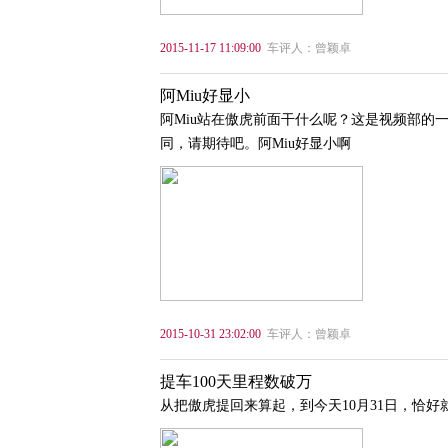
2015-11-17 11:09:00
车评人：曾颖卓
阿Miu好显小
阿Miu站在傲虎前面干什么呢？这是视频部的
同，请期待吧。阿Miu好显小啊
2015-10-31 23:02:00
车评人：曾颖卓
提车100天里程数破万
从把傲虎提回来算起，到今天10月31日，恰好