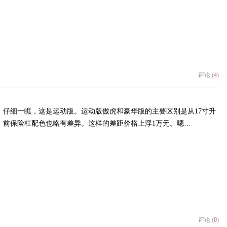
评论 (
4
)
。仔细一瞧，这是运动版。运动版傲虎和豪华版的主要区别是从17寸升
，前保险杠配色也略有差异。这样的差距价格上浮1万元。嗯…
评论 (
0
)