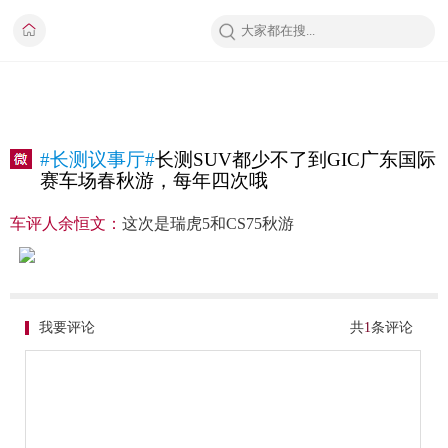
#长测议事厅#
长测SUV都少不了到GIC广东国际
赛车场春秋游，每年四次哦
车评人余恒文：
这次是瑞虎5和CS75秋游
我要评论
共
1
条评论