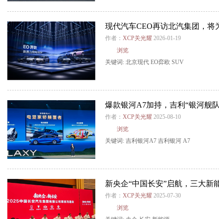
现代汽车CEO再访北汽集团，将
作者：
XCP关光耀
2026-01-19
浏览
关键词:
北京现代
EO弈欧
SUV
爆款银河A7加持，吉利“银河舰
作者：
XCP关光耀
2025-08-10
浏览
关键词:
吉利银河A7
吉利银河
A7
新央企“中国长安”启航，三大新
作者：
XCP关光耀
2025-07-30
浏览