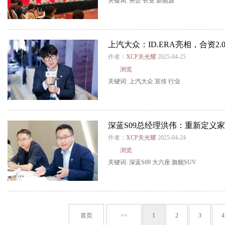
关键词:
央企
长安
新能源
上汽大众：ID.ERA亮相，合资2
作者：
XCP关光耀
2025-04-25
浏览
关键词:
上汽大众
宣传
行业
深蓝S09总经理洪伟：重新定义家
作者：
XCP关光耀
2025-04-24
浏览
关键词:
深蓝S09
大六座
旗舰SUV
首页
<<
1
2
3
4