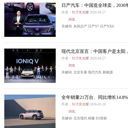
日产汽车：中国造全球卖，203
作者：
XCP关光耀
2026-04-27
浏览
关键词:
东风日产
日产N7
日产NX8
现代北京宣言：中国客户是太阳，
作者：
XCP关光耀
2026-04-27
浏览
关键词:
北京车展
现代汽车
新能源
全年销量21万台、同比增长14.8
作者：
XCP关光耀
2026-01-20
浏览
关键词:
北京现代
销量
EO弈欧