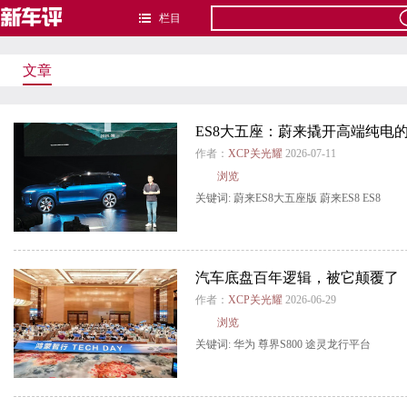
栏目
文章
ES8大五座：蔚来撬开高端纯电的
作者：
XCP关光耀
2026-07-11
浏览
关键词:
蔚来ES8大五座版
蔚来ES8
ES8
汽车底盘百年逻辑，被它颠覆了
作者：
XCP关光耀
2026-06-29
浏览
关键词:
华为
尊界S800
途灵龙行平台