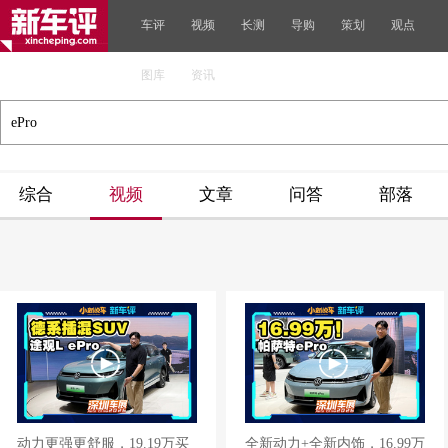
车评
视频
长测
导购
策划
观点
图库
资讯
综合
视频
文章
问答
部落
动力更强更舒服，19.19万买
全新动力+全新内饰，16.99万