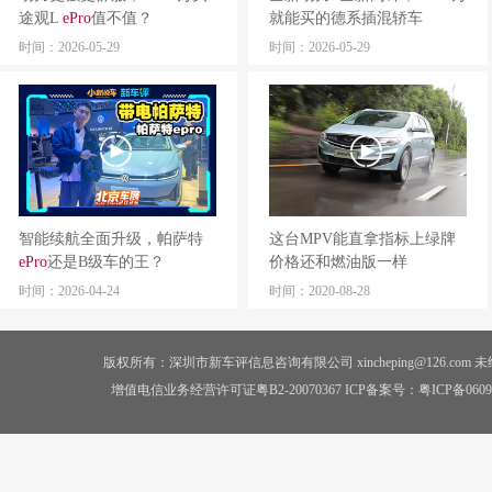
途观L
ePro
值不值？
就能买的德系插混轿车
时间：2026-05-29
时间：2026-05-29
智能续航全面升级，帕萨特
这台MPV能直拿指标上绿牌
ePro
还是B级车的王？
价格还和燃油版一样
时间：2026-04-24
时间：2020-08-28
版权所有：深圳市新车评信息咨询有限公司 xincheping@126.co
增值电信业务经营许可证粤B2-20070367 ICP备案号：
粤ICP备0609