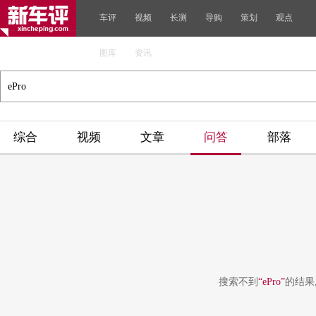
车评
视频
长测
导购
策划
观点
图库
资讯
综合
视频
文章
问答
部落
搜索不到
“ePro”
的结果