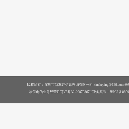
版权所有：深圳市新车评信息咨询有限公司 xincheping@126.co
增值电信业务经营许可证粤B2-20070367 ICP备案号：
粤ICP备0609